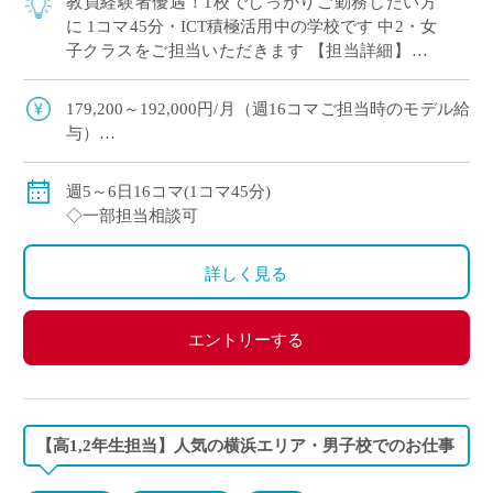
教員経験者優遇！1校でしっかりご勤務したい方
に 1コマ45分・ICT積極活用中の学校です 中2・女
子クラスをご担当いただきます 【担当詳細】中1
担当 週6単位×1クラス＝6コマ 週5単位×2クラス＝
10コマ
179,200～192,000円/月（週16コマご担当時のモデル給
与）
◇ご指導経験により決定
◇交通費別途支給
週5～6日16コマ(1コマ45分)
◇一部担当相談可
詳しく見る
エントリーする
【高1,2年生担当】人気の横浜エリア・男子校でのお仕事