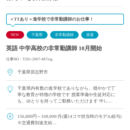
＜TTあり＞進学校で非常勤講師のお仕事！
NEW
千葉県
非常勤講師
派遣
英語 中学高校の非常勤講師 10月開始
仕事NO：T261-2607-487eig
千葉県習志野市
千葉県内有数の進学校でありながら、穏やかで丁
寧な教育が特徴の学校です 授業準備や生徒対応に
も、ゆとりを持ってご勤務いただけます 中1,高1,
高3のご担当（3学期/高3：授業なし）
156,800円～168,000/月(週14コマ担当時のモデル給与)
※交通費別途支給
※12月や年明けも月額固定で安定収入