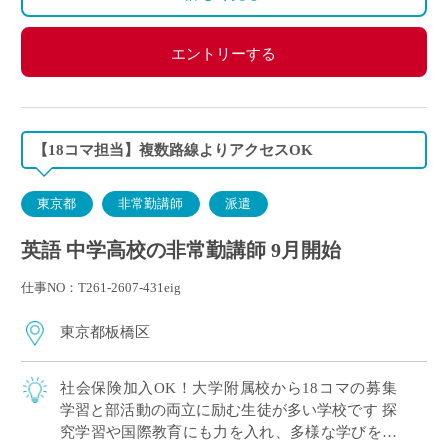
エントリーする
【18コマ担当】複数路線よりアクセスOK
東京都
非常勤講師
派遣
英語 中学高校の非常勤講師 9月開始
仕事NO：T261-2607-431eig
東京都板橋区
社会保険加入OK！大学附属校から18コマの募集
学習と部活動の両立に励む生徒が多い学校です 探
究学習や国際教育にも力を入れ、多様な学びを大