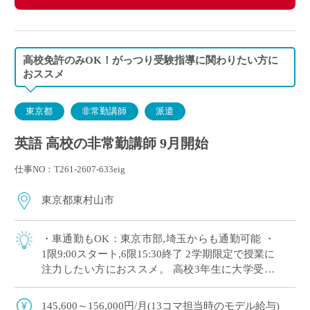
高校免許のみOK！がっつり受験指導に関わりたい方に
おススメ
東京都
非常勤講師
派遣
英語 高校の非常勤講師 9月開始
仕事NO：T261-2607-633eig
東京都東村山市
・車通勤もOK：東京市部,埼玉からも通勤可能 ・
1限9:00スタート,6限15:30終了 2学期限定で授業に
注力したい方におススメ。 高校3年生に大学受験
指導を担当いただきます。
145,600～156,000円/月(13コマ担当時のモデル給与)