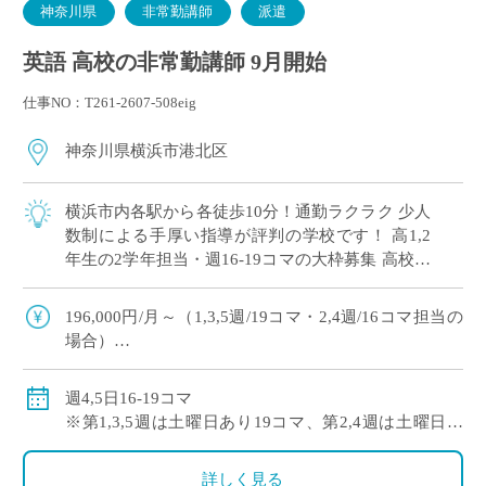
神奈川県
非常勤講師
派遣
英語 高校の非常勤講師 9月開始
仕事NO：T261-2607-508eig
神奈川県横浜市港北区
横浜市内各駅から各徒歩10分！通勤ラクラク 少人
数制による手厚い指導が評判の学校です！ 高1,2
年生の2学年担当・週16-19コマの大枠募集 高校免
許のみでご応募可能！
196,000円/月～（1,3,5週/19コマ・2,4週/16コマ担当の
場合）
※社会保険加入
週4,5日16-19コマ
※第1,3,5週は土曜日あり19コマ、第2,4週は土曜日な
し16コマ
詳しく見る