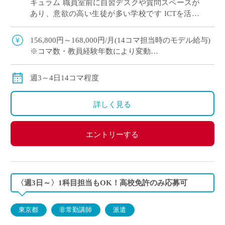
キュラム 職員室前に自習デスクや質問スペースが
あり、意欲の高い生徒が多い学校です ICTを活用
した授業で学びをサポート！ 英語教育に熱意のあ
る先生を募集します
156,800円～168,000円/月(14コマ担当時のモデル給与)
※コマ数・教員経験年数により変動
※交通費全額支給
週3～4日14コマ程度
詳しく見る
エントリーする
〈週3日～〉1科目担当もOK！高校免許のみ応募可
東京都
非常勤講師
派遣