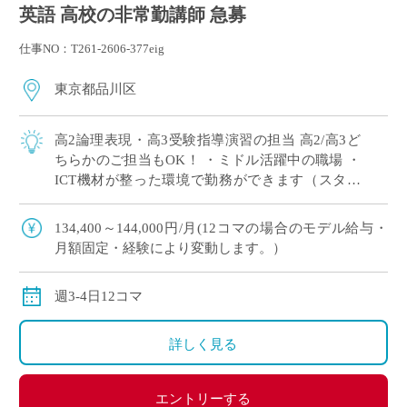
英語 高校の非常勤講師 急募
仕事NO：T261-2606-377eig
東京都品川区
高2論理表現・高3受験指導演習の担当 高2/高3ど
ちらかのご担当もOK！ ・ミドル活躍中の職場 ・
ICT機材が整った環境で勤務ができます（スタデ
ィサプリ・teams・ロイロノート使用あり） 今ま
での自身の経験を活かして、 […]
134,400～144,000円/月(12コマの場合のモデル給与・
月額固定・経験により変動します。）
週3-4日12コマ
詳しく見る
エントリーする