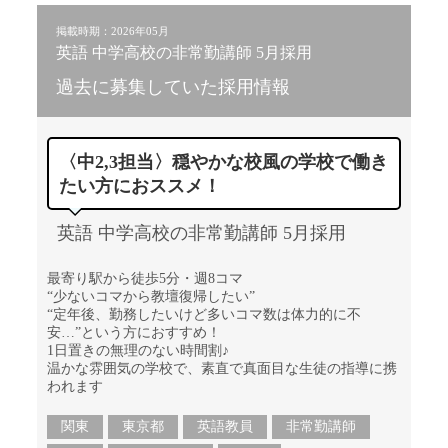
掲載時期：2026年05月
英語 中学高校の非常勤講師 5月採用
過去に募集していた採用情報
〈中2,3担当〉穏やかな校風の学校で働き
たい方におススメ！
英語 中学高校の非常勤講師 5月採用
最寄り駅から徒歩5分・週8コマ
“少ないコマから教壇復帰したい”
“定年後、勤務したいけど多いコマ数は体力的に不
安…”という方におすすめ！
1日置きの無理のない時間割♪
温かな雰囲気の学校で、素直で真面目な生徒の指導に携
われます
関東
東京都
英語教員
非常勤講師