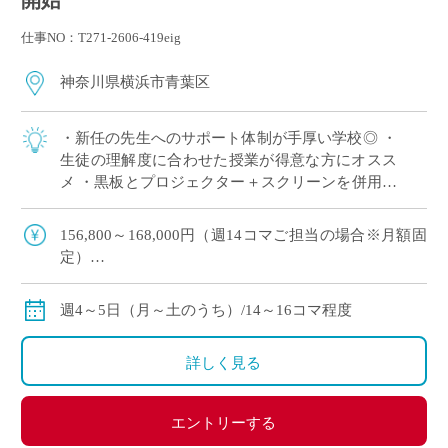
開始
仕事NO：T271-2606-419eig
神奈川県横浜市青葉区
・新任の先生へのサポート体制が手厚い学校◎ ・
生徒の理解度に合わせた授業が得意な方にオスス
メ ・黒板とプロジェクター＋スクリーンを併用し
た授業スタイル ・E-Staffからも多くの先生がご勤
務中！ ＜こんな方からのご応募 […]
156,800～168,000円（週14コマご担当の場合※月額固
定）
179,200～192,000円（週16コマご担当の場合※月額固
定）
週4～5日（月～土のうち）/14～16コマ程度
ご指導経験により決定
交通費別途全額支給
詳しく見る
エントリーする