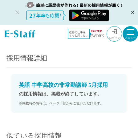
教員採用情
採用情報
05/27UP
教育の仕事を
EWORK
もっと知りたい
報のイー・
英語 中学高校の非常勤講師 5月採用
ログイン
スタッフ
TOP
採用情報詳細
英語 中学高校の非常勤講師 5月採用
の採用情報は、掲載が終了しています。
※掲載時の情報は、ページ下部からご覧いただけます。
似ている採用情報