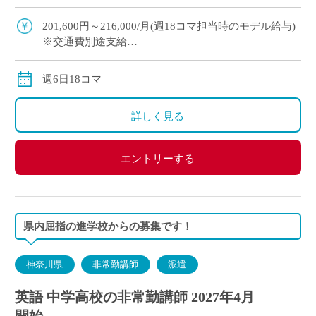
切にしています “年度途中から多めコマ数をもち
たい” &# […]
201,600円～216,000/月(週18コマ担当時のモデル給与)
※交通費別途支給
※12月や年明けも月額固定で安定収入
週6日18コマ
詳しく見る
エントリーする
県内屈指の進学校からの募集です！
神奈川県
非常勤講師
派遣
英語 中学高校の非常勤講師 2027年4月