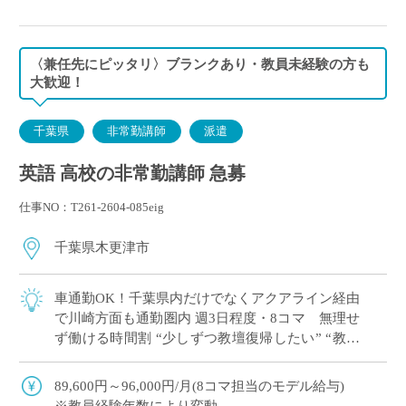
〈兼任先にピッタリ〉ブランクあり・教員未経験の方も
大歓迎！
千葉県
非常勤講師
派遣
英語 高校の非常勤講師 急募
仕事NO：T261-2604-085eig
千葉県木更津市
車通勤OK！千葉県内だけでなくアクアライン経由
で川崎方面も通勤圏内 週3日程度・8コマ 無理せ
ず働ける時間割 “少しずつ教壇復帰したい” “教員
免許を取得したけど、どこで働こう…&#8 […]
89,600円～96,000円/月(8コマ担当のモデル給与)