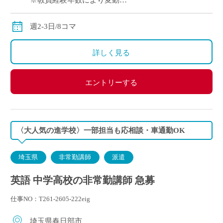
※教員経験年数により変動
※交通費別途支給
週2-3日/8コマ
詳しく見る
エントリーする
〈大人気の進学校〉一部担当も応相談・車通勤OK
埼玉県
非常勤講師
派遣
英語 中学高校の非常勤講師 急募
仕事NO：T261-2605-222eig
埼玉県春日部市