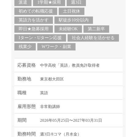
派遣
1学期★採用
週3日
初めての転職応援
土日祝休
英語力を活かす
駅徒歩10分以内
即日★急募採用
未経験OK
第二新卒
Iターン・Uターン応援
社会人経験を活かせる
残業少
Wワーク・副業
応募資格
中学高校「英語」教員免許取得者
勤務地
東京都大田区
職種
英語
雇用形態
非常勤講師
期間
2026年05月25日〜2027年03月31日
勤務時間
週3日/8コマ（月水金）