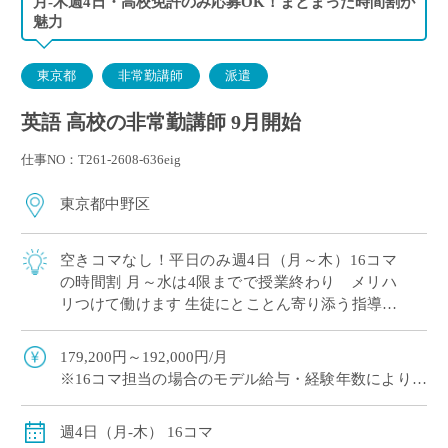
月-木週4日・高校免許のみ応募OK！まとまった時間割が
魅力
東京都
非常勤講師
派遣
英語 高校の非常勤講師 9月開始
仕事NO：T261-2608-636eig
東京都中野区
空きコマなし！平日のみ週4日（月～木）16コマ
の時間割 月～水は4限までで授業終わり メリハ
リつけて働けます 生徒にとことん寄り添う指導が
評判！素直な生徒が多いです 長くご勤務されてい
る先生が多い学校
179,200円～192,000円/月
※16コマ担当の場合のモデル給与・経験年数により変
動
週4日（月-木） 16コマ