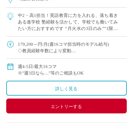
中2・高1担当！英語教育に力を入れる、落ち着き
ある進学校 塾経験を活かして、学校でも働いてみ
たい方におすすめです “月火水の3日のみ””1限な
し”など 曜日・コマ数のご希望 […]
179,200～円/月(週16コマ担当時のモデル給与)
◇教員経験年数により変動
◇交通費別途全額支給
週4-5日/最大16コマ
※"週3日なら…"等のご相談もOK
詳しく見る
エントリーする