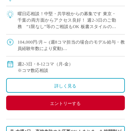
曜日応相談！中堅・共学校からの募集です 東京・
千葉の両方面からアクセス良好！ 週2-3日のご勤
務 ”1限なし”等のご相談もOK 板書スタイルの授
業でOK！ICTスキルは問いません 基礎レベルから
丁 […]
104,000円/月～ (週8コマ担当の場合のモデル給与・教
員経験年数により変動)
156,000円/月～ (週12コマ担当の場合のモデル給与・教
員経験年数により変動)
週2-3日・8-12コマ（月-金）
※コマ数応相談
詳しく見る
エントリーする