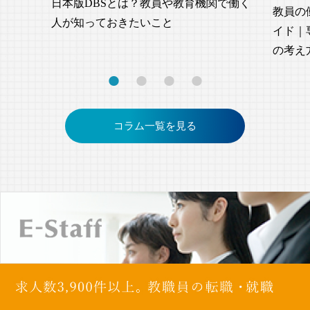
日本版DBSとは？教員や教育機関で働く
教員の
人が知っておきたいこと
イド｜
の考え
コラム一覧を見る