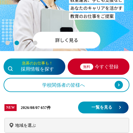
1
2
3
4
急募のお仕事も！
今すぐ登録
無料
採用情報を探す
学校関係者の皆様へ
一覧を見る
2026/08/07
657件
NEW