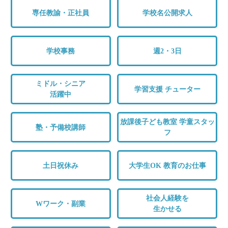
専任教諭・正社員
学校名公開求人
学校事務
週2・3日
ミドル・シニア
学習支援 チューター
活躍中
放課後子ども教室 学童スタッ
塾・予備校講師
フ
土日祝休み
大学生OK 教育のお仕事
社会人経験を
Wワーク・副業
生かせる