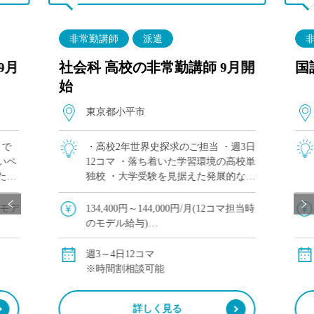
非常勤講師
派遣
9月
社会科 高校の非常勤講師 9月開
国
始
東京都小平市
まで
・高校2年世界史探求のご担当 ・週3日
いペ
12コマ ・落ち着いた学習環境の高校単
ただ
独校 ・大学受験を見据えた発展的な授
で毎
業が可能 ・他校や塾、予備校との兼務
系列の
をご希望の方にもおすすめ
額モデ
134,400円～144,000円/月(12コマ担当時
やグロ
のモデル給与)
※教員経験年数により変動
交通費別途全額支給
週3～4日12コマ
※時間割相談可能
詳しく見る