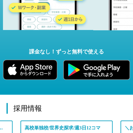
課金なし！ずっと無料で使える
採用情報
定年退職後の先生も幅広く活躍中の学校です♪
高校単独校/世界史探求/週3日12コマ