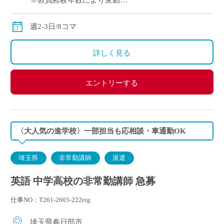
※教員経験年数により変動
※交通費別途支給
週2-3日/8コマ
詳しく見る
エントリーする
〈大人気の進学校〉一部担当も応相談・車通勤OK
埼玉県
非常勤講師
派遣
英語 中学高校の非常勤講師 急募
仕事NO：T261-2605-222eig
埼玉県春日部市