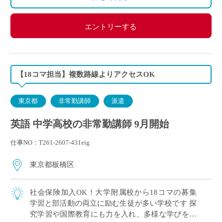
エントリーする
【18コマ担当】複数路線よりアクセスOK
東京都
非常勤講師
派遣
英語 中学高校の非常勤講師 9月開始
仕事NO：T261-2607-431eig
東京都板橋区
社会保険加入OK！大学附属校から18コマの募集
学習と部活動の両立に励む生徒が多い学校です 探
究学習や国際教育にも力を入れ、多様な学びを大