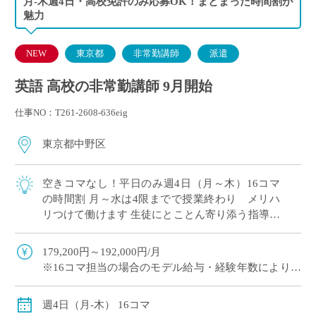
月-木週4日・高校免許のみ応募OK！まとまった時間割が
魅力
NEW
東京都
非常勤講師
派遣
英語 高校の非常勤講師 9月開始
仕事NO：T261-2608-636eig
東京都中野区
空きコマなし！平日のみ週4日（月～木）16コマ
の時間割 月～水は4限までで授業終わり メリハ
リつけて働けます 生徒にとことん寄り添う指導が
評判！素直な生徒が多いです 長くご勤務されてい
る先生が多い学校
179,200円～192,000円/月
※16コマ担当の場合のモデル給与・経験年数により変
動
週4日（月-木） 16コマ