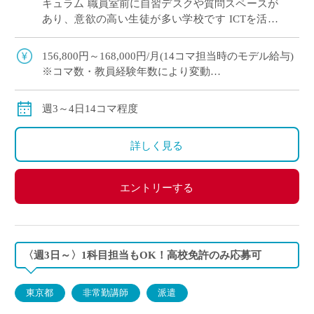
キュラム 職員室前に自習デスクや質問スペースが
あり、意欲の高い生徒が多い学校です ICTを活用
した授業で学びをサポート！ 英語教育に熱意のあ
る先生を募集します
156,800円～168,000円/月(14コマ担当時のモデル給与)
※コマ数・教員経験年数により変動
※交通費全額支給
週3～4日14コマ程度
詳しく見る
エントリーする
〈週3日～〉1科目担当もOK！高校免許のみ応募可
東京都
非常勤講師
派遣