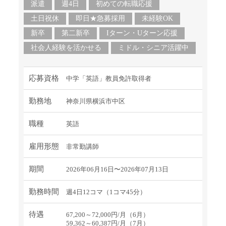
派遣
週4日
初めての転職応援
土日祝休
即日★急募採用
未経験OK
新卒
第二新卒
Iターン・Uターン応援
社会人経験を活かせる
ミドル・シニア活躍中
応募資格
中学「英語」教員免許取得者
勤務地
神奈川県横浜市中区
職種
英語
雇用形態
非常勤講師
期間
2026年06月16日〜2026年07月13日
勤務時間
週4日12コマ（1コマ45分）
待遇
67,200～72,000円/月（6月）
59,362～60,387円/月（7月）