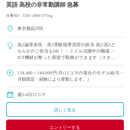
英語 高校の非常勤講師 急募
仕事NO：T261-2606-377eig
東京都品川区
高2論理表現・高3受験指導演習の担当 高2/高3ど
ちらかのご担当もOK！ ・ミドル活躍中の職場 ・
ICT機材が整った環境で勤務ができます（スタデ
ィサプリ・teams・ロイロノート使用あり） 今ま
での自身の経験を活かして、 […]
134,400～144,000円/月(12コマの場合のモデル給与・
月額固定・経験により変動します。）
週3-4日12コマ
詳しく見る
エントリーする