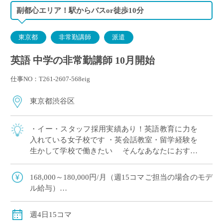
副都心エリア！駅からバスor徒歩10分
東京都
非常勤講師
派遣
英語 中学の非常勤講師 10月開始
仕事NO：T261-2607-568eig
東京都渋谷区
・イー・スタッフ採用実績あり！英語教育に力を
入れている女子校です ・英会話教室・留学経験を
生かして学校で働きたい そんなあなたにおすす
めの求人です 〈担当〉 中学1,2年生
168,000～180,000円/月（週15コマご担当の場合のモデ
ル給与）
※ご経験年数により決定
※交通費別途支給
週4日15コマ