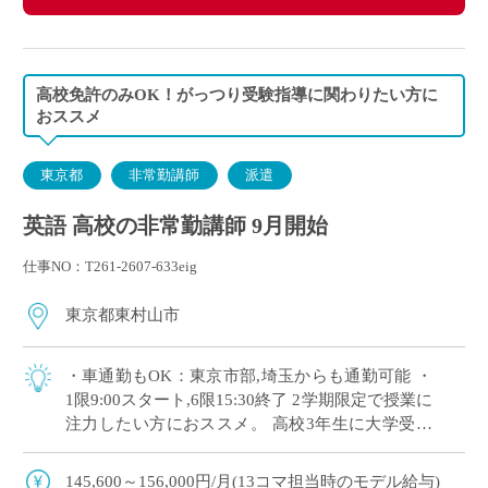
高校免許のみOK！がっつり受験指導に関わりたい方に
おススメ
東京都
非常勤講師
派遣
英語 高校の非常勤講師 9月開始
仕事NO：T261-2607-633eig
東京都東村山市
・車通勤もOK：東京市部,埼玉からも通勤可能 ・
1限9:00スタート,6限15:30終了 2学期限定で授業に
注力したい方におススメ。 高校3年生に大学受験
指導を担当いただきます。
145,600～156,000円/月(13コマ担当時のモデル給与)