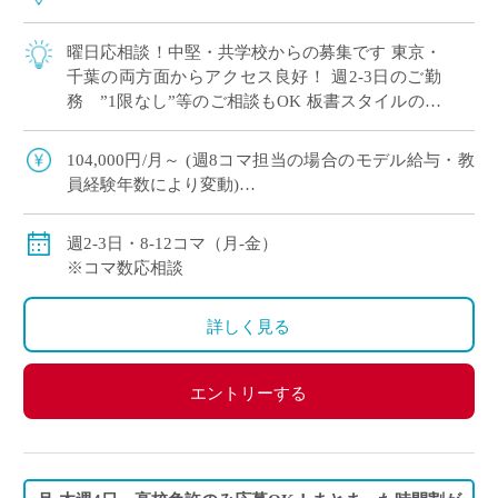
曜日応相談！中堅・共学校からの募集です 東京・
千葉の両方面からアクセス良好！ 週2-3日のご勤
務 ”1限なし”等のご相談もOK 板書スタイルの授
業でOK！ICTスキルは問いません 基礎レベルから
丁 […]
104,000円/月～ (週8コマ担当の場合のモデル給与・教
員経験年数により変動)
156,000円/月～ (週12コマ担当の場合のモデル給与・教
員経験年数により変動)
週2-3日・8-12コマ（月-金）
※コマ数応相談
詳しく見る
エントリーする