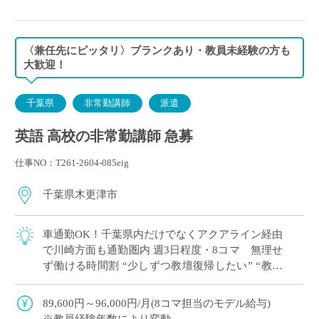
〈兼任先にピッタリ〉ブランクあり・教員未経験の方も
大歓迎！
千葉県
非常勤講師
派遣
英語 高校の非常勤講師 急募
仕事NO：T261-2604-085eig
千葉県木更津市
車通勤OK！千葉県内だけでなくアクアライン経由
で川崎方面も通勤圏内 週3日程度・8コマ 無理せ
ず働ける時間割 “少しずつ教壇復帰したい” “教員
免許を取得したけど、どこで働こう…&#8 […]
89,600円～96,000円/月(8コマ担当のモデル給与)