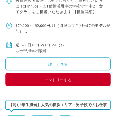
教員経験者優遇！1校でしっかりご勤務したい方
に 1コマ45分・ICT積極活用中の学校です 中2・女
子クラスをご担当いただきます 【担当詳細】中1
担当 週6単位×1クラス＝6コマ 週5単位×2クラス＝
10コマ
179,200～192,000円/月（週16コマご担当時のモデル給
与）
◇ご指導経験により決定
◇交通費別途支給
週5～6日16コマ(1コマ45分)
◇一部担当相談可
詳しく見る
エントリーする
【高1,2年生担当】人気の横浜エリア・男子校でのお仕事