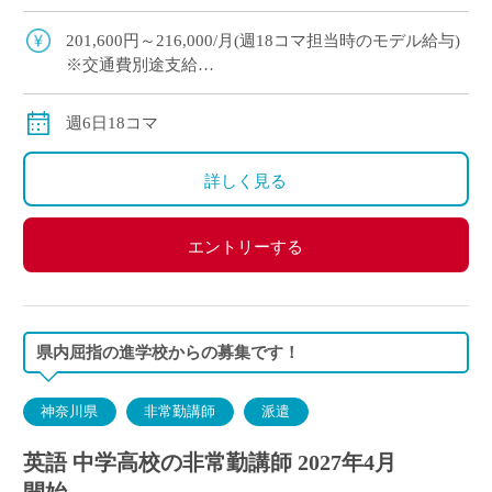
切にしています “年度途中から多めコマ数をもち
たい” &# […]
201,600円～216,000/月(週18コマ担当時のモデル給与)
※交通費別途支給
※12月や年明けも月額固定で安定収入
週6日18コマ
詳しく見る
エントリーする
県内屈指の進学校からの募集です！
神奈川県
非常勤講師
派遣
英語 中学高校の非常勤講師 2027年4月