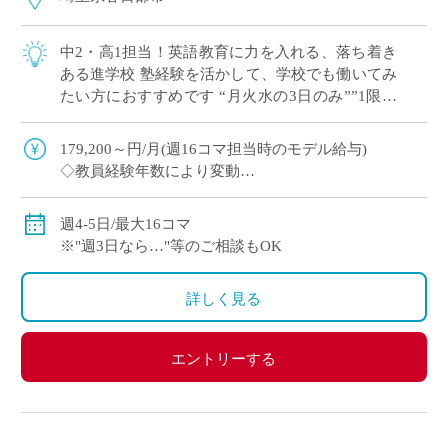
中2・高1担当！英語教育に力を入れる、落ち着き
ある進学校 塾経験を活かして、学校でも働いてみ
たい方におすすめです “月火水の3日のみ””1限な
し”など 曜日・コマ数のご希望 […]
179,200～円/月(週16コマ担当時のモデル給与)
◇教員経験年数により変動
◇交通費別途全額支給
週4-5日/最大16コマ
※"週3日なら…"等のご相談もOK
詳しく見る
エントリーする