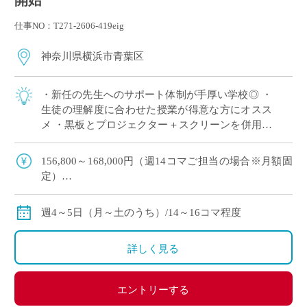
開始
仕事NO：T271-2606-419eig
神奈川県横浜市青葉区
・新任の先生へのサポート体制が手厚い学校◎ ・
生徒の理解度に合わせた授業が得意な方にオスス
メ ・黒板とプロジェクター＋スクリーンを併用し
た授業スタイル ・E-Staffからも多くの先生がご勤
務中！ ＜こんな方からのご応募 […]
156,800～168,000円（週14コマご担当の場合※月額固
定）
179,200～192,000円（週16コマご担当の場合※月額固
定）
週4～5日（月～土のうち）/14～16コマ程度
ご指導経験により決定
交通費別途全額支給
詳しく見る
エントリーする