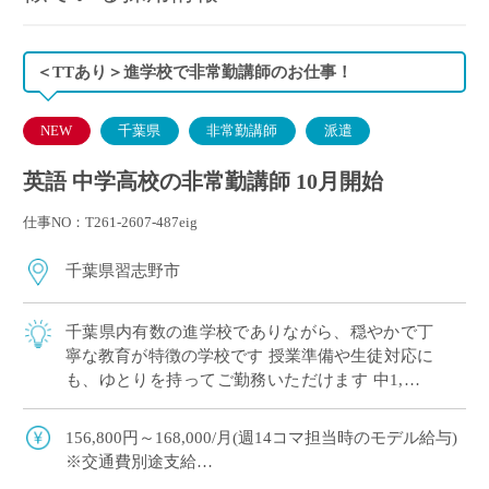
＜TTあり＞進学校で非常勤講師のお仕事！
NEW
千葉県
非常勤講師
派遣
英語 中学高校の非常勤講師 10月開始
仕事NO：T261-2607-487eig
千葉県習志野市
千葉県内有数の進学校でありながら、穏やかで丁
寧な教育が特徴の学校です 授業準備や生徒対応に
も、ゆとりを持ってご勤務いただけます 中1,高1,
高3のご担当（3学期/高3：授業なし）
156,800円～168,000/月(週14コマ担当時のモデル給与)
※交通費別途支給
※12月や年明けも月額固定で安定収入