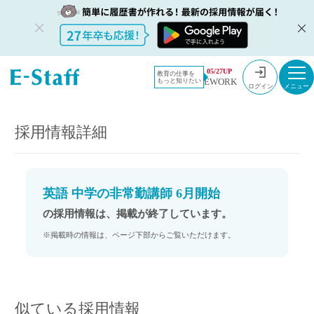
教員採用情
採用情報
05/27UP
教育の仕事を
EWORK
もっと知りたい
報のイー・
英語 中学の非常勤講師 6月開始
ログイン
スタッフ
TOP
採用情報詳細
英語 中学の非常勤講師 6月開始
の採用情報は、掲載が終了しています。
※掲載時の情報は、ページ下部からご覧いただけます。
似ている採用情報