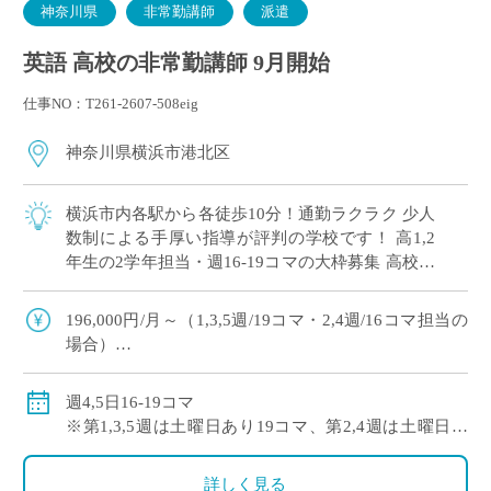
神奈川県
非常勤講師
派遣
英語 高校の非常勤講師 9月開始
仕事NO：T261-2607-508eig
神奈川県横浜市港北区
横浜市内各駅から各徒歩10分！通勤ラクラク 少人
数制による手厚い指導が評判の学校です！ 高1,2
年生の2学年担当・週16-19コマの大枠募集 高校免
許のみでご応募可能！
196,000円/月～（1,3,5週/19コマ・2,4週/16コマ担当の
場合）
※社会保険加入
週4,5日16-19コマ
※第1,3,5週は土曜日あり19コマ、第2,4週は土曜日な
し16コマ
詳しく見る