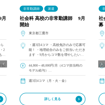
非常勤講師
派遣
9月
社会科 高校の非常勤講師 9月
社
開始
募
東京都三鷹市
ちら
・週3日4コマ ・高校免許のみで応募可
・2
能！ ・地理総合のみをご担当いただき
もご
ます ・9月からコマ数を増やしたい方
作成、
にもおすすめ ・生徒の自由や個性を尊
、プ
重する校風の学校
コマ担
44,800～48,000円/月（4コマ担当時の
モデル給与）
勤の場
※交通費別途支給
週3日4コマ（月・火・金）
詳しく見る