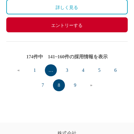
※スクーリングやテスト運営時は業務開始時間が異な
詳しく見る
ることがあります。
エントリーする
174件中 141~160件の採用情報を表示
«
1
…
3
4
5
6
7
8
9
»
株式会社