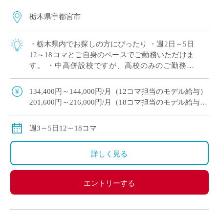
栃木県宇都宮市
・栃木県内でお探しの方にぴったり ・週2日～5日
12～18コマとご自身のペースでご勤務いただけま
す。 ・中高併設校ですが、高校のみのご勤務で
OK！ ・幅広い学科があり多くの生徒と関われる
のが魅力 ・月額固定給で夏休み,冬 […]
134,400円～144,000円/月（12コマ担当のモデル給与）
201,600円～216,000円/月（18コマ担当のモデル給与）
18コマご担当の場合は、社会保険加入可
※教員経験年数により変動
週3～5日12～18コマ
交通費別途全額支給
詳しく見る
エントリーする