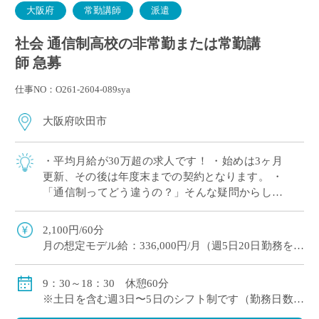
大阪府
常勤講師
派遣
社会 通信制高校の非常勤または常勤講
師 急募
仕事NO：O261-2604-089sya
大阪府吹田市
・平均月給が30万超の求人です！ ・始めは3ヶ月
更新、その後は年度末までの契約となります。 ・
「通信制ってどう違うの？」そんな疑問からしっ
かりフォローします。 ・若い先生を中心に活躍さ
れている環境 ・未経験・通信制高校が […]
2,100円/60分
月の想定モデル給：336,000円/月（週5日20日勤務を想
定）
年収約3,800,000円
9：30～18：30 休憩60分
交通費・残業代支給
※土日を含む週3日〜5日のシフト制です（勤務日数相
社会保険加入あり（週20時間以上の場合）
談可）