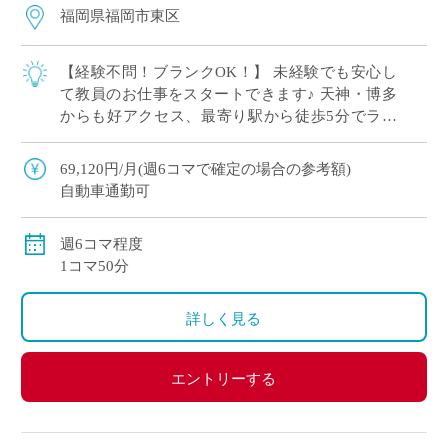
福岡県福岡市東区
【経験不問！ブランクOK！】 未経験でも安心し
て教員のお仕事をスタートできます♪ 天神・博多
からも好アクセス、最寄り駅から徒歩5分でラク
ラク通勤 イー・スタッフから派遣実績あり スポ
ーツも盛んで元気な学校です！ 週6コマ […]
69,120円/月(週6コマで確定の場合の参考額)
自動車通勤可
週6コマ程度
1コマ50分
詳しく見る
エントリーする