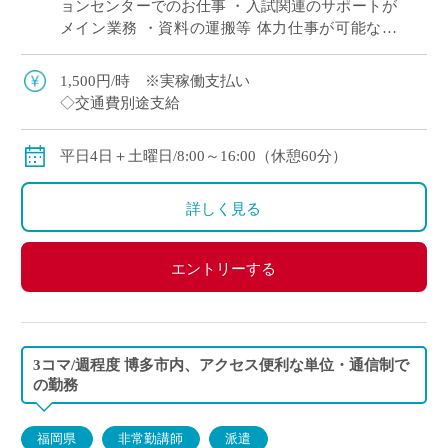
ョンセンターでのお仕事 ・入試関連のサポートが
メイン業務 ・資料の運搬等 体力仕事が可能な方
・平日1日＋日曜お休み 16時までのご勤務 ・平日
に自由な時間が欲しい方、夕方以 […]
1,500円/時 ※実稼働支払い
◇交通費別途支給
平日4日＋土曜日/8:00～16:00（休憩60分）
詳しく見る
エントリーする
3コマ/週程度 博多市内、アクセス便利な単位・通信制で
の勤務
福岡県
非常勤講師
派遣