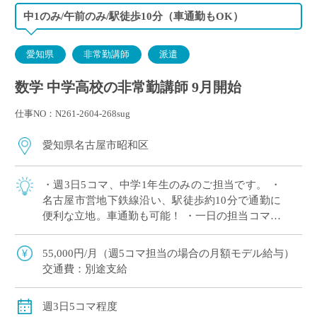
中1のみ/午前のみ/駅徒歩10分（車通勤もOK）
愛知県
非常勤講師
派遣
数学 中学高校の非常勤講師 9月開始
仕事NO：N261-2604-268sug
愛知県名古屋市昭和区
・週3日5コマ、中学1年生のみのご担当です。 ・
名古屋市営地下鉄線沿い、駅徒歩約10分で通勤に
便利な立地。車通勤も可能！ ・一日の担当コマ数
が少なく、余裕をもった授業準備が可能。 ・午前
のみで完結の時間割なので兼務や副業 […]
55,000円/月（週5コマ担当の場合の月額モデル給与）
交通費：別途支給
週3日5コマ程度