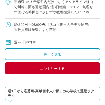
車通勤OK！千葉県内だけでなくアクアライン経由
で川崎方面も通勤圏内 週3日程度・8コマ 無理せ
ず働ける時間割 “少しずつ教壇復帰したい” “教員
免許を取得したけど、どこで働こう…&#8 […]
89,600円～96,000円/月(8コマ担当のモデル給与)
※教員経験年数により変動
※交通費別途支給
週2-3日/8コマ
詳しく見る
エントリーする
週3日から応募可/高単価求人♪/駅チカの学校で通勤ラク
ラク