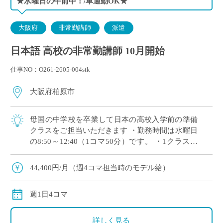
★水曜日の午前中！/車通勤OK★
大阪府
非常勤講師
派遣
日本語 高校の非常勤講師 10月開始
仕事NO：O261-2605-004stk
大阪府柏原市
母国の中学校を卒業して日本の高校入学前の準備
クラスをご担当いただきます ・勤務時間は水曜日
の8:50～12:40（1コマ50分）です。 ・1クラスあ
たり10～15名程度をご担当いただきます ・同じ学
年担当の日本語講師が複 […]
44,400円/月（週4コマ担当時のモデル給）
週1日4コマ
詳しく見る