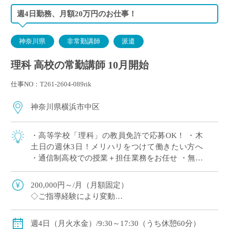
週4日勤務、月額20万円のお仕事！
神奈川県
非常勤講師
派遣
理科 高校の常勤講師 10月開始
仕事NO：T261-2604-089rik
神奈川県横浜市中区
・高等学校「理科」の教員免許で応募OK！ ・木
土日の週休3日！メリハリをつけて働きたい方へ
・通信制高校での授業＋担任業務をお任せ ・無学
年制の少人数クラスをご担当 ・勉強が苦手な生徒
に寄り添いたい方へオススメ
200,000円～/月（月額固定）
◇ご指導経験により変動
◇交通費別途支給
週4日（月火水金）/9:30～17:30（うち休憩60分）