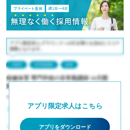
アプリ限定求人/グラウンドへの行き帰りを含めた３コマ
授業となります。
大阪府
非常勤講師
派遣
保健体育 専門学校の非常勤講師 10月開
始
仕事NO：非公開
アプリ限定求人はこちら
大阪府大阪市
・晴天時は少し離れたグラウンドまで移動し実
アプリをダウンロード