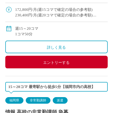
ラク通勤 イー・スタッフから派遣実績あり スポ
ーツも盛んで元気な学校です！ コマ数に […]
172,800円/月(週15コマで確定の場合の参考額)
230,400円/月(週20コマで確定の場合の参考額)
ご担当のコマ数によっては社会保険加入！
自動車通勤可
週15～20コマ
1コマ50分
詳しく見る
エントリーする
15～20コマ 最寄駅から徒歩5分【福岡市内の高校】
福岡県
非常勤講師
派遣
情報 高校の非常勤講師 急募