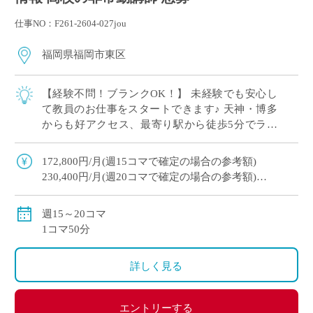
仕事NO：F261-2604-027jou
福岡県福岡市東区
【経験不問！ブランクOK！】 未経験でも安心し
て教員のお仕事をスタートできます♪ 天神・博多
からも好アクセス、最寄り駅から徒歩5分でラク
ラク通勤 イー・スタッフから派遣実績あり スポ
ーツも盛んで元気な学校です！ コマ数に […]
172,800円/月(週15コマで確定の場合の参考額)
230,400円/月(週20コマで確定の場合の参考額)
ご担当のコマ数によっては社会保険加入！
自動車通勤可
週15～20コマ
1コマ50分
詳しく見る
エントリーする