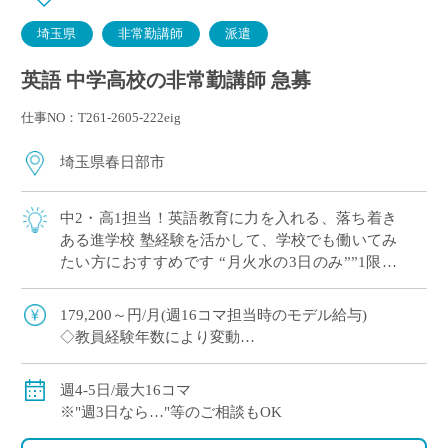
埼玉県
非常勤講師
派遣
英語 中学高校の非常勤講師 急募
仕事NO：T261-2605-222eig
埼玉県春日部市
中2・高1担当！英語教育に力を入れる、落ち着き
ある進学校 塾経験を活かして、学校でも働いてみ
たい方におすすめです “月火水の3日のみ””1限な
し”など 曜日・コマ数のご希望 […]
179,200～円/月(週16コマ担当時のモデル給与)
◇教員経験年数により変動
◇交通費別途全額支給
週4-5日/最大16コマ
※"週3日なら…"等のご相談もOK