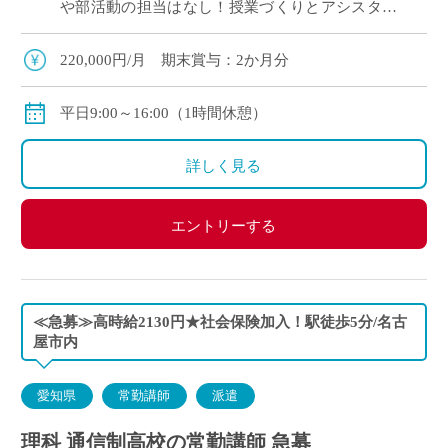
や部活動の担当はなし！授業づくりとアシスタン
ト業務に集中できる安心の環境です。 ・1日6時間
勤務（9:00〜16:00）で夕方の […]
220,000円/月 期末賞与：2か月分
平日9:00～16:00（1時間休憩）
詳しく見る
エントリーする
≪急募≫高時給2130円★社会保険加入！駅徒歩5分/名古
屋市内
愛知県
常勤講師
派遣
理科 通信制高校の常勤講師 急募