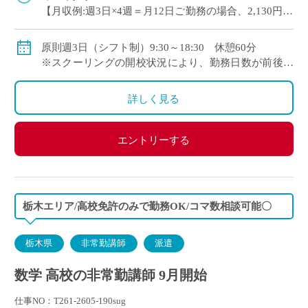
【月収例:週3日×4週＝月12日ご勤務の場合、2,130円×8
時間×12日＝204,480円】
◆保険：社会保険加入
原則週3日（シフト制）9:30～18:30 休憩60分
◆交通費：別途全額支給
※スクーリングの開校状況により、勤務日数が前後す
る場合があります
詳しく見る
エントリーする
栃木エリア/高校免許のみで勤務OK/コマ数相談可能〇
栃木県
非常勤講師
派遣
数学 高校の非常勤講師 9月開始
仕事NO：T261-2605-190sug