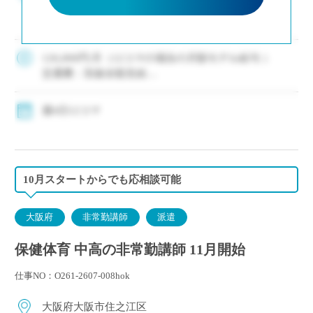
技、雨天時は学校内でレポート課題となります。
・部活指導は含まれませんので、授業が終わり次
第帰宅でき、夕方からの時間を有効に活用できま
す。 ・複数体制となるため、不明な点などは確
126,000円/月（12コマの場合の月額モデル給与 ）
[…]
交通費：別途全額支給
週4日12コマ
10月スタートからでも応相談可能
大阪府
非常勤講師
派遣
保健体育 中高の非常勤講師 11月開始
仕事NO：O261-2607-008hok
大阪府大阪市住之江区