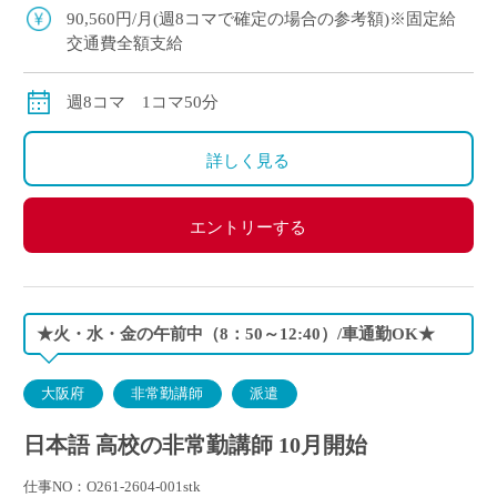
ト！ 自動車通勤可
90,560円/月(週8コマで確定の場合の参考額)※固定給
交通費全額支給
週8コマ 1コマ50分
詳しく見る
エントリーする
★火・水・金の午前中（8：50～12:40）/車通勤OK★
大阪府
非常勤講師
派遣
日本語 高校の非常勤講師 10月開始
仕事NO：O261-2604-001stk