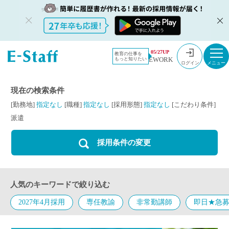
教員採用情
採用情報
派遣
05/27UP
教育の仕事を
EWORK
もっと知りたい
報のイー・
ログイン
スタッフ
TOP
現在の検索条件
[勤務地]
指定なし
[職種]
指定なし
[採用形態]
指定なし
[こだわり条件]
派遣
採用条件の変更
人気のキーワードで絞り込む
2027年4月採用
専任教諭
非常勤講師
即日★急