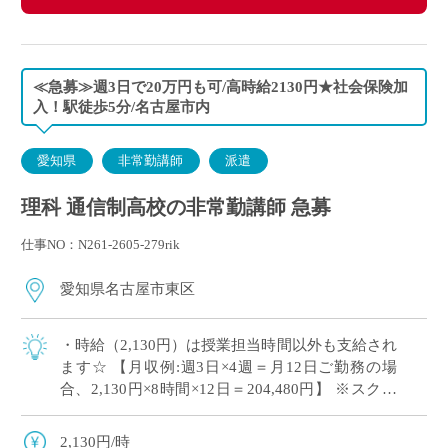
≪急募≫週3日で20万円も可/高時給2130円★社会保険加
入！駅徒歩5分/名古屋市内
愛知県
非常勤講師
派遣
理科 通信制高校の非常勤講師 急募
仕事NO：N261-2605-279rik
愛知県名古屋市東区
・時給（2,130円）は授業担当時間以外も支給され
ます☆ 【月収例:週3日×4週＝月12日ご勤務の場
合、2,130円×8時間×12日＝204,480円】 ※スクー
リングの開校状況により、勤務日数が前後する場
合があります […]
2,130円/時