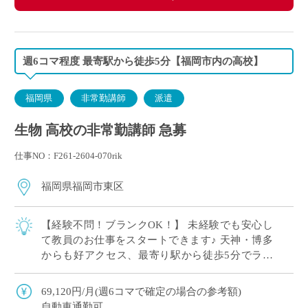
週6コマ程度 最寄駅から徒歩5分【福岡市内の高校】
福岡県
非常勤講師
派遣
生物 高校の非常勤講師 急募
仕事NO：F261-2604-070rik
福岡県福岡市東区
【経験不問！ブランクOK！】 未経験でも安心し
て教員のお仕事をスタートできます♪ 天神・博多
からも好アクセス、最寄り駅から徒歩5分でラク
ラク通勤 イー・スタッフから派遣実績あり スポ
ーツも盛んで元気な学校です！ 週6コマ […]
69,120円/月(週6コマで確定の場合の参考額)
自動車通勤可