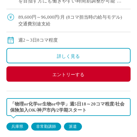
を目指す方にも働きやすい時間割調整が可能 ・
「まずは非常勤から始めたい」という方も歓迎。
・中野エリアでアクセス良好。通勤負担を抑 […]
89,600円～96,000円/月 (8コマ担当時の給与モデル)
交通費別途支給
週2～3日8コマ程度
詳しく見る
エントリーする
「物理or化学or生物or中学」週5日18～20コマ程度/社会
保険加入OK/神戸市内/2学期スタート
兵庫県
非常勤講師
派遣