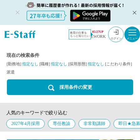
教員採用情
採用情報
派遣
05/27UP
教育の仕事を
EWORK
もっと知りたい
報のイー・
ログイン
スタッフ
TOP
現在の検索条件
[勤務地]
指定なし
[職種]
指定なし
[採用形態]
指定なし
[こだわり条件]
派遣
採用条件の変更
人気のキーワードで絞り込む
2027年4月採用
専任教諭
非常勤講師
即日★急