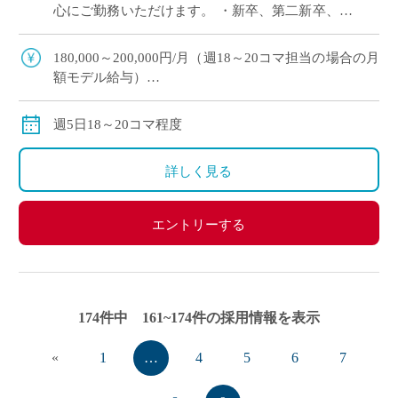
心にご勤務いただけます。 ・新卒、第二新卒、ブ
ランクのある方OK ・「生物」週5日18～20コマ程
度 担当予定 ・2学期スター […]
180,000～200,000円/月（週18～20コマ担当の場合の月
額モデル給与）
交通費：別途全額支給
※週18コマ以上担当の場合、社会保険加入
週5日18～20コマ程度
※ご勤務スタート時期によって、初月の給与は日割計
算になります。
詳しく見る
エントリーする
174件中 161~174件の採用情報を表示
«
1
…
4
5
6
7