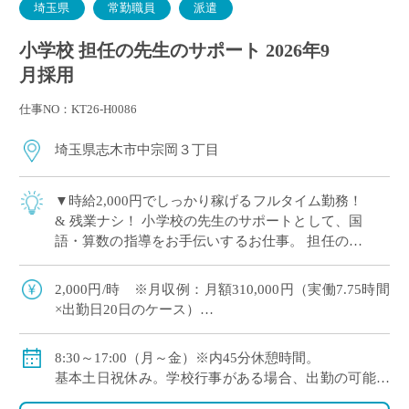
埼玉県
常勤職員
派遣
小学校 担任の先生のサポート 2026年9
月採用
仕事NO：KT26-H0086
埼玉県志木市中宗岡３丁目
▼時給2,000円でしっかり稼げるフルタイム勤務！
& 残業ナシ！ 小学校の先生のサポートとして、国
語・算数の指導をお手伝いするお仕事。 担任の先
生とサポーターの2人体制
2,000円/時 ※月収例：月額310,000円（実働7.75時間
×出勤日20日のケース）
◇交通費：定期代支給
8:30～17:00（月～金）※内45分休憩時間。
基本土日祝休み。学校行事がある場合、出勤の可能性
がございます。