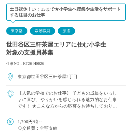
土日祝休！17：15まで★小学生へ授業や生活をサポート
する注目のお仕事
東京都
常勤職員
派遣
世田谷区三軒茶屋エリアに住む小学生
対象の支援員募集
仕事NO：KT26-H0026
東京都世田谷区三軒茶屋2丁目
【人気の学校でのお仕事】 子どもの成長をいっし
ょに喜び、やりがいを感じられる魅力的なお仕事
です！ ★こんな方からの応募をお待ちしておりま
す！ ●教育福祉などのお仕事経験がある方 講
師・教員、介護スタッフ、学童保育スタッ […]
1,700円/時～
◇交通費：全額支給