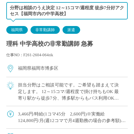
分野は相談のうえ決定 12～15コマ/週程度 徒歩7分好アク
セス【福岡市内の中学高校】
福岡県
非常勤講師
派遣
理科 中学高校の非常勤講師 急募
仕事NO：F261-2604-064rik
福岡県福岡市博多区
担当分野はご相談可能です。ご希望も踏まえて決
定します。 12～15コマ/週程度で掛け持ちもOK 最
寄り駅から徒歩7分、博多駅からもバス利用OKで
好アクセス♪ 1限目の開始：9:10～ 5限目の開始：
13:35～
3,466円/時給(1コマ45分 2,600円)※実働給
124,800円/月(週12コマで月4週勤務の場合の参考額)
156,000円/月(週15コマで月4週勤務の場合の参考額)
交通費支給(上限40,000円)