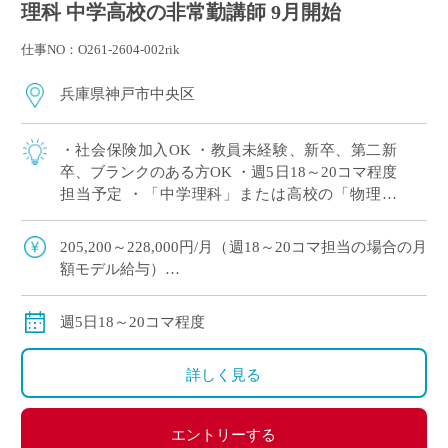
理科 中学高校の非常勤講師 9月開始
仕事NO：O261-2604-002rik
兵庫県神戸市中央区
・社会保険加入OK ・教員未経験、新卒、第二新
卒、ブランクのある方OK ・週5日18～20コマ程度
担当予定 ・「中学理科」または高校の「物理」
or「化学」or「生物」の中で、ご希望科目の相談
OK ・2学期スタートですが […]
205,200～228,000円/月（週18～20コマ担当の場合の月
額モデル給与）
交通費：別途全額支給
週18コマ以上担当で、社会保険加入
週5日18～20コマ程度
※ご勤務スタート時期によって、初月の給与は日割計
算になります。
詳しく見る
エントリーする