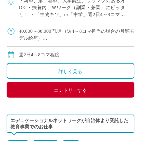
・新卒、第二新卒、大学院生、ブランクのある方
OK ・扶養内、Ｗワーク（副業・兼業）にピッタ
リ！ ・「生物キソ」or「中学」週2日4～8コマ程
度 担当予定 ・大阪市内の中高一貫校にて、理科
の非常勤講師で勤務いただける方を募 […]
40,000～80,000円/月（週4～8コマ担当の場合の月額モ
デル給与）
交通費：別途全額支給
※ご勤務スタート時期によって、初月の給与は日割計
週2日4～8コマ程度
算になります。
詳しく見る
エントリーする
エデュケーショナルネットワークが自治体より受託した
教育事業でのお仕事