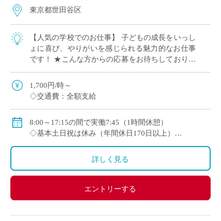
東京都世田谷区
【人気の学校でのお仕事】 子どもの成長をいっし
ょに喜び、やりがいを感じられる魅力的なお仕事
です！ ★こんな方からの応募をお待ちしておりま
す！ ●教育福祉などのお仕事経験がある方 講
師・教員、介護スタッフ、学童保育スタッ […]
1,700円/時～
◇交通費：全額支給
8:00～17:15の間で実働7:45（1時間休憩）
◇基本土日祝は休み（年間休日170日以上）
◇お盆期間は長めに休めます
詳しく見る
エントリーする