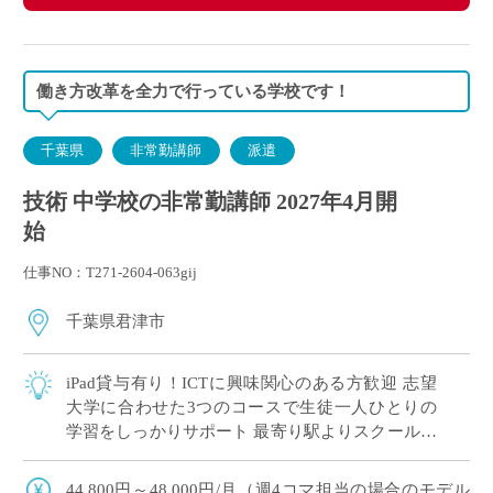
働き方改革を全力で行っている学校です！
千葉県
非常勤講師
派遣
技術 中学校の非常勤講師 2027年4月開
始
仕事NO：T271-2604-063gij
千葉県君津市
iPad貸与有り！ICTに興味関心のある方歓迎 志望
大学に合わせた3つのコースで生徒一人ひとりの
学習をしっかりサポート 最寄り駅よりスクールバ
スあり・車通勤可！ 兼務校をお探しの方にピッタ
リ
44,800円～48,000円/月（週4コマ担当の場合のモデル