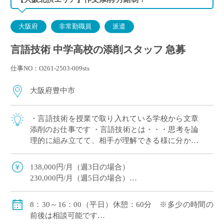
大阪府
非常勤職員
派遣
言語技術 中学高校の添削スタッフ 急募
仕事NO：O261-2503-009sts
大阪府豊中市
・言語技術を授業で取り入れている学校から文章
添削のお仕事です ・言語技術とは・・・思考を論
理的に組み立てて、相手が理解できる様に分かり
やすく表現することを養います ・添削のノウハウ
をお伝えいたしますので、言語技術について […]
138,000円/月（週3日の場合）
230,000円/月（週5日の場合）
・交通費全額支給
・週5日勤務の場合、社会保険加入有り
8：30～16：00（平日）休憩：60分 ※多少の時間の
前後は相談可能です