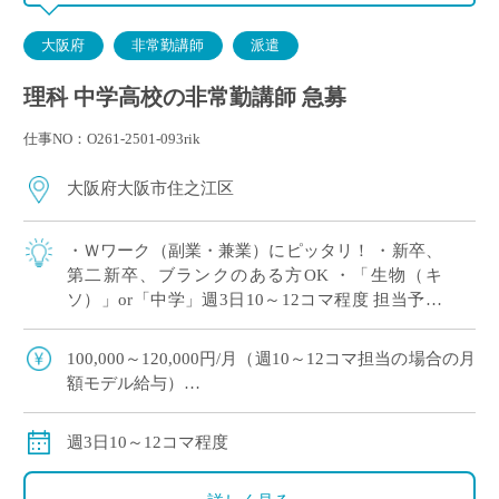
大阪府
非常勤講師
派遣
理科 中学高校の非常勤講師 急募
仕事NO：O261-2501-093rik
大阪府大阪市住之江区
・Ｗワーク（副業・兼業）にピッタリ！ ・新卒、
第二新卒、ブランクのある方OK ・「生物（キ
ソ）」or「中学」週3日10～12コマ程度 担当予定
※ご希望のコマ数・日数・曜日等ございました
ら、調整OK！ ※扶養内希望の相談 […]
100,000～120,000円/月（週10～12コマ担当の場合の月
額モデル給与）
交通費：別途全額支給
※ご勤務スタート時期によって、初月の給与は日割計
週3日10～12コマ程度
算になります。