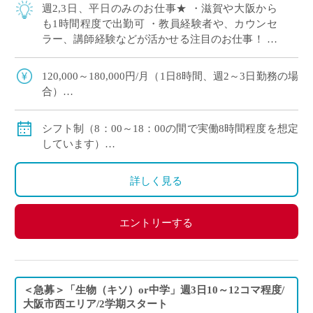
週2,3日、平日のみのお仕事★ ・滋賀や大阪から
も1時間程度で出勤可 ・教員経験者や、カウンセ
ラー、講師経験などが活かせる注目のお仕事！ ・
先生が授業や他業務に集中できるように、クラス
担任業務のサポートをおまかせします！ […]
120,000～180,000円/月（1日8時間、週2～3日勤務の場
合）
※時間外勤務が発生した場合は別途支給
◇交通費：別途全額支給
シフト制（8：00～18：00の間で実働8時間程度を想定
◇保険：社会保険、雇用保険、労災保険
しています）
◇勤務日：週2～3日（月曜日～金曜日の中で応相談）
◇休日：勤務日以外の平日、土曜日、日曜日、祝日、
詳しく見る
学校が休みの長期休暇中(保護者面談設定日、学園祭準
備日等を除く)
エントリーする
＜急募＞「生物（キソ）or中学」週3日10～12コマ程度/
大阪市西エリア/2学期スタート