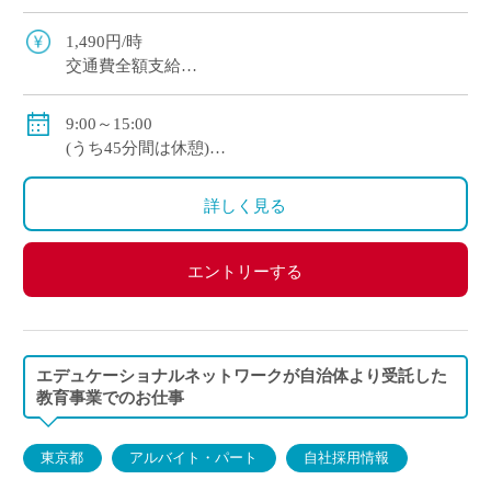
語、総合の科目を学習しています。 その学習のサ
ポートをお願いします。 ICT教材など […]
1,490円/時
交通費全額支給
条件によって社会保険が適用されます
9:00～15:00
(うち45分間は休憩)
※週2日程度勤務希望の方（火、水、木、金のうち2日
詳しく見る
程度ご勤務可能な方）
※月１シフト制（10～15日頃に次月の希望をお聞きし
て、25日頃に共有いたします）
エントリーする
※AMのみ（9:00～12:15）のみの勤務も可能
働き方はご相談に応じますので、お気軽にお問合せく
ださい。
エデュケーショナルネットワークが自治体より受託した
教育事業でのお仕事
東京都
アルバイト・パート
自社採用情報