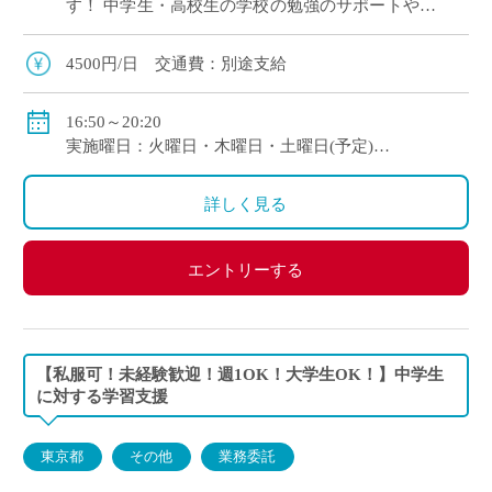
す！ 中学生・高校生の学校の勉強のサポートや受
験に向けた勉強のサポートをお願いします。 子ど
もの成長をいっしょに喜び、やりがいを感 […]
4500円/日 交通費：別途支給
16:50～20:20
実施曜日：火曜日・木曜日・土曜日(予定)
授業時間：2コマ＋自習対応
詳しく見る
エントリーする
【私服可！未経験歓迎！週1OK！大学生OK！】中学生
に対する学習支援
東京都
その他
業務委託