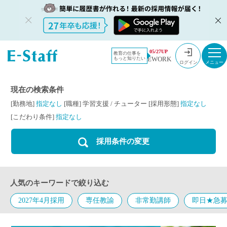
教員採用情
採用情報
学習支援 / チ
05/27UP
教育の仕事を
EWORK
もっと知りたい
報のイー・
ューター
ログイン
スタッフ
TOP
現在の検索条件
[勤務地]
指定なし
[職種]
学習支援
/
チューター
[採用形態]
指定なし
[こだわり条件]
指定なし
採用条件の変更
人気のキーワードで絞り込む
2027年4月採用
専任教諭
非常勤講師
即日★急