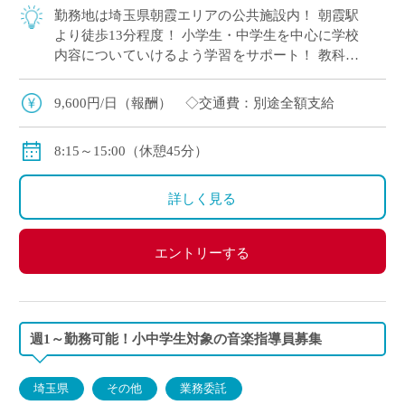
勤務地は埼玉県朝霞エリアの公共施設内！ 朝霞駅
より徒歩13分程度！ 小学生・中学生を中心に学校
内容についていけるよう学習をサポート！ 教科は
主要5科目(国・数・英・理・社)のいずれかで得意
な科目を担当いただきます。
9,600円/日（報酬） ◇交通費：別途全額支給
8:15～15:00（休憩45分）
詳しく見る
エントリーする
週1～勤務可能！小中学生対象の音楽指導員募集
埼玉県
その他
業務委託