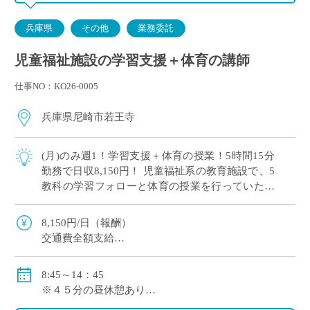
兵庫県
その他
業務委託
児童福祉施設の学習支援＋体育の講師
仕事NO：KO26-0005
兵庫県尼崎市若王寺
(月)のみ週1！学習支援＋体育の授業！5時間15分
勤務で日収8,150円！ 児童福祉系の教育施設で、5
教科の学習フォローと体育の授業を行っていただ
ける方を募集しています。 教える対象は小学生・
中学生・高校生です。メインは […]
8,150円/日（報酬）
交通費全額支給
8:45～14：45
※４５分の昼休憩あり
月曜日