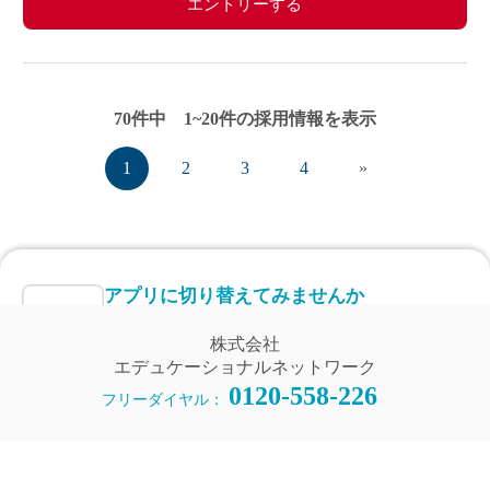
※5月～3月で実施します。
エントリーする
(勤務イメージ）
月曜日 10:00～11:30 A家庭／13:30～15:00 B家庭
木曜日 10:30～12:00 C家庭／16:00～17:30 D家庭
／19:00～20:30 E家庭
70件中 1~20件の採用情報を表示
金曜日 14:00～15:30 F家庭／18:00～19:30 G家庭
1
2
3
4
»
アプリに切り替えてみませんか
会員登録なしですぐ使える！
株式会社
アプリ限定のコラムを配信中！
エデュケーショナルネットワーク
0120-558-226
フリーダイヤル：
Web版で続行
アプリに切り替え