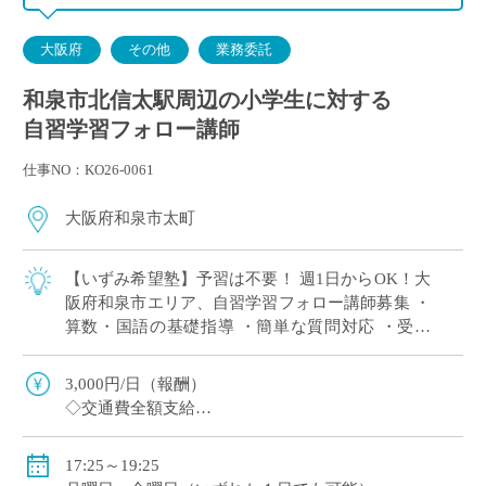
大阪府
その他
業務委託
和泉市北信太駅周辺の小学生に対する
自習学習フォロー講師
仕事NO：KO26-0061
大阪府和泉市太町
【いずみ希望塾】予習は不要！ 週1日からOK！大
阪府和泉市エリア、自習学習フォロー講師募集 ・
算数・国語の基礎指導 ・簡単な質問対応 ・受講
生の出席確認
3,000円/日（報酬）
◇交通費全額支給
◇車通勤可能
17:25～19:25