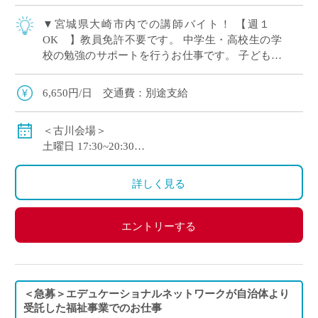
▼宮城県大崎市内での講師バイト！ 【週１
OK 】教員免許不要です。 中学生・高校生の学
校の勉強のサポートを行うお仕事です。 子どもの
成長をいっしょに喜び、やりがいを感じられるお
仕事です。 1コマ1～3名の生徒を担当する […]
6,650円/日 交通費：別途支給
＜古川会場＞
土曜日 17:30~20:30
＜鹿島台会場＞
土曜日 17:30～20:30
詳しく見る
※会場は応募時に選択可能
エントリーする
＜急募＞エデュケーショナルネットワークが自治体より
受託した福祉事業でのお仕事