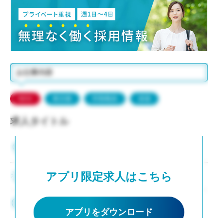
お仕事内容
NEW
東京都
常勤職員
派遣
求人タイトル
東京都品川区
アプリ限定求人はこちら
求人テキスト
0,000円/時
アプリをダウンロード
◇交通費：定期代支給