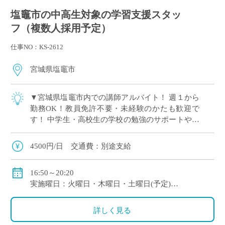
塩竈市の中高生対象の学習支援スタッ
フ（複数人採用予定）
仕事NO：KS-2612
宮城県塩竈市
▼宮城県塩竈市内での講師アルバイト！ 週１から
勤務OK！教員免許不要・未経験のかたも歓迎で
す！ 中学生・高校生の学校の勉強のサポートや受
験に向けた勉強のサポートをお願いします。 子ど
もの成長をいっしょに喜び、やりがいを感 […]
4500円/日 交通費：別途支給
16:50～20:20
実施曜日：火曜日・木曜日・土曜日(予定)
授業時間：2コマ＋自習対応
詳しく見る