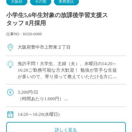
大阪府
その他
業務委託
小学生5,6年生対象の放課後学習支援ス
タッフ 8月採用
仕事NO：KO26-0089
大阪府豊中市上野東２丁目
免許不問！大学生、主婦（夫）、水曜日の14:20～
16:20ご勤務可能な方大歓迎！ 勉強が苦手な生徒
が多いので、寄り添って教えていただける方にオ
ススメです。 マイカー通勤OK（交通費補助あ
り）※一部マイカー不可の学校あり
3,200円/日
（時間あたり1.600円）
交通費全額支給
＊業務委託契約の報酬モデルを記載しています。
14:20～16:20(水曜日)
詳しく見る