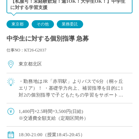
【私服可！未経験歓迎！週1OK！大学生OK！】中学生
に対する学習支援
東京都
その他
業務委託
中学生に対する個別指導 急募
仕事NO：KT26-G2037
東京都北区
・勤務地はJR「赤羽駅」よりバスで6分（桐ヶ丘
エリア）！ ・基礎学力向上、補習指導を目的に1
対2の個別指導で子どもたちの学習をサポート！
・主要5教科（国語・数学・英語・理科・社会）
の中で得意な1教科からの指導でOK！
1,400円×2.5時間=3,500円(日給)
※交通費全額支給（定期区間外）
18:30-21:00（授業18:45-20:45）