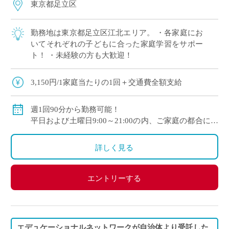
東京都足立区
勤務地は東京都足立区江北エリア。 ・各家庭にお
いてそれぞれの子どもに合った家庭学習をサポー
ト！ ・未経験の方も大歓迎！
3,150円/1家庭当たりの1回＋交通費全額支給
週1回90分から勤務可能！
平日および土曜日9:00～21:00の内、ご家庭の都合に合
わせて時間を決定
ご自身のご都合の良い時間帯のご家庭をお願いしま
詳しく見る
す。
※5月～3月で実施します。
エントリーする
(勤務イメージ）
月曜日 10:00～11:30 A家庭／13:30～15:00 B家庭
木曜日 10:30～12:00 C家庭／16:00～17:30 D家庭
／19:00～20:30 E家庭
エデュケーショナルネットワークが自治体より受託した