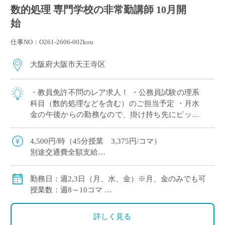
数的処理 専門学校の非常勤講師 10月開
始
仕事NO：O261-2606-002kou
大阪府大阪市天王寺区
・教員免許不問のレア求人！ ・公務員試験の理系
科目（数的処理などを含む）のご担当予定 ・月水
金の午後からの勤務なので、掛け持ち先にピッタ
リ！ ・テスト作成や成績処理は担当ではないの
で、授業に集中できる環境！ ・JRや大阪 […]
4,500円/時（45分授業 3,375円/コマ）
別途交通費全額支給
勤務日：週2,3日（月、水、金）※月、金のみでも可
授業数：週8～10コマ
勤務時間：月（13:30～16:40）、水（13:30～
15:00）、金（13:30～16:40）
詳しく見る
授業期間：10/1～11/15、12/1～12/15、1/7～3/15