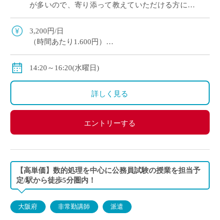
が多いので、寄り添って教えていただける方にオ
ススメです。 マイカー通勤OK（交通費補助あ
り）※一部マイカー不可の学校あり
3,200円/日
（時間あたり1.600円）
交通費全額支給
＊業務委託契約の報酬モデルを記載しています。
14:20～16:20(水曜日)
詳しく見る
エントリーする
【高単価】数的処理を中心に公務員試験の授業を担当予
定/駅から徒歩5分圏内！
大阪府
非常勤講師
派遣