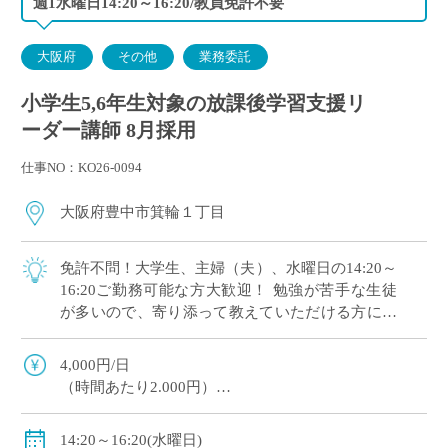
週1水曜日14:20～16:20/教員免許不要
大阪府
その他
業務委託
小学生5,6年生対象の放課後学習支援リ
ーダー講師 8月採用
仕事NO：KO26-0094
大阪府豊中市箕輪１丁目
免許不問！大学生、主婦（夫）、水曜日の14:20～
16:20ご勤務可能な方大歓迎！ 勉強が苦手な生徒
が多いので、寄り添って教えていただける方にオ
ススメです。 マイカー通勤OK（交通費補助あ
り）※一部マイカー不可の学校あり
4,000円/日
（時間あたり2.000円）
交通費全額支給
＊業務委託契約の報酬モデルを記載しています。
14:20～16:20(水曜日)