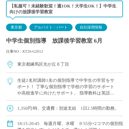
【私服可！未経験歓迎！週1OK！大学生OK！】中学生
向けの放課後学習教室
東京都
アルバイト・パート
自社採用情報
中学生個別指導 放課後学習教室 6月
仕事NO：KT26-G2012
東京都練馬区光が丘６丁目
生徒2名対講師1名の個別指導で中学生の学習をサ
ポート！ 丁寧な個別指導で学校の学習のサポート
や高校進学に向けたサポート。 指導教科は英語、
数学、国語、理科、社会の中から得意なもののみ
お願いします。 光ケ丘エリア：水曜(光 […]
1,350円/時、交通費：別途支給 1日2.5時間の勤務。
18:15-20:45 毎週月曜、水曜 ※55分×2コマの個別指