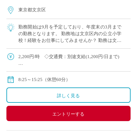
東京都文京区
勤務開始は9月を予定しており、年度末の3月まで
の勤務となります。 勤務地は文京区内の公立小学
校！経験をお仕事にしてみませんか？ 勤務は文京
区内の指定された5つの小学校を担当していただ
く予定です。 ・週1日の学校を5校担当 […]
2,200円/時 ◇交通費：別途支給(1,200円/日まで)
▽給与モデル
例- 2,200円×6時間×5日/週×4週間＝264,000円
8:25～15:25（休憩60分）
詳しく見る
エントリーする