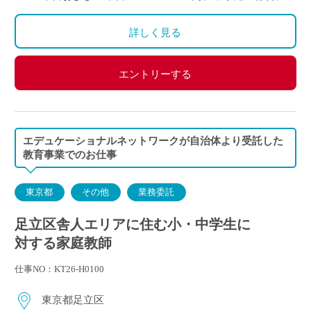
わせて時間を決定
ご自身のご都合の良い時間帯のご家庭をお願いしま
詳しく見る
す。
※5月～3月で実施します。
エントリーする
(勤務イメージ）
月曜日 10:00～11:30 A家庭／13:30～15:00 B家庭
木曜日 10:30～12:00 C家庭／16:00～17:30 D家庭
／19:00～20:30 E家庭
エデュケーショナルネットワークが自治体より受託した
金曜日 14:00～15:30 F家庭／18:00～19:30 G家庭
教育事業でのお仕事
東京都
その他
業務委託
足立区舎人エリアに住む小・中学生に
対する家庭教師
仕事NO：KT26-H0100
東京都足立区