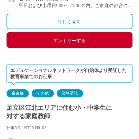
平日および土曜日9:00～21:00の内、ご家庭の都合に合
わせて時間を決定
ご自身のご都合の良い時間帯のご家庭をお願いしま
詳しく見る
す。
※5月～3月で実施します。
エントリーする
(勤務イメージ）
月曜日 10:00～11:30 A家庭／13:30～15:00 B家庭
木曜日 10:30～12:00 C家庭／16:00～17:30 D家庭
／19:00～20:30 E家庭
エデュケーショナルネットワークが自治体より受託した
金曜日 14:00～15:30 F家庭／18:00～19:30 G家庭
教育事業でのお仕事
東京都
その他
業務委託
足立区江北エリアに住む小・中学生に
対する家庭教師
仕事NO：KT26-H0103