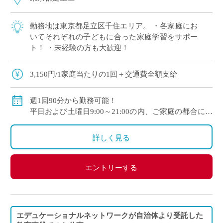
勤務地は東京都足立区千住エリア。 ・各家庭にお
いてそれぞれの子どもに合った家庭学習をサポー
ト！ ・未経験の方も大歓迎！
3,150円/1家庭当たりの1回＋交通費全額支給
週1回90分から勤務可能！
平日および土曜日9:00～21:00の内、ご家庭の都合に合
わせて時間を決定
ご自身のご都合の良い時間帯のご家庭をお願いしま
詳しく見る
す。
※5月～3月で実施します。
エントリーする
(勤務イメージ）
月曜日 10:00～11:30 A家庭／13:30～15:00 B家庭
木曜日 10:30～12:00 C家庭／16:00～17:30 D家庭
／19:00～20:30 E家庭
エデュケーショナルネットワークが自治体より受託した
金曜日 14:00～15:30 F家庭／18:00～19:30 G家庭