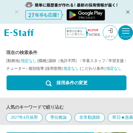
教員採用情
採用情報
講師（免許
05/27UP
教育の仕事を
EWORK
もっと知りたい
報のイー・
不問） / 学童
ログイン
スタッフ
スタッフ / 学
TOP
習支援 / チュ
現在の検索条件
ーター / 個別
[勤務地]
指定なし
[職種]
講師（免許不問）
/
学童スタッフ
/
学習支援
/
指導
チューター
/
個別指導
[採用形態]
指定なし
[こだわり条件]
指定なし
採用条件の変更
人気のキーワードで絞り込む
2027年4月採用
専任教諭
非常勤講師
即日★急