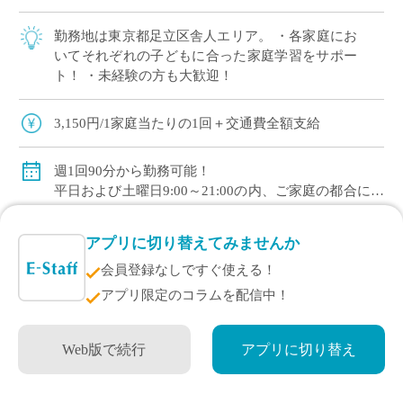
勤務地は東京都足立区舎人エリア。 ・各家庭にお
いてそれぞれの子どもに合った家庭学習をサポー
ト！ ・未経験の方も大歓迎！
3,150円/1家庭当たりの1回＋交通費全額支給
週1回90分から勤務可能！
平日および土曜日9:00～21:00の内、ご家庭の都合に合
わせて時間を決定
ご自身のご都合の良い時間帯のご家庭をお願いしま
詳しく見る
アプリに切り替えてみませんか
す。
会員登録なしですぐ使える！
※5月～3月で実施します。
エントリーする
アプリ限定のコラムを配信中！
(勤務イメージ）
月曜日 10:00～11:30 A家庭／13:30～15:00 B家庭
Web版で続行
アプリに切り替え
木曜日 10:30～12:00 C家庭／16:00～17:30 D家庭
／19:00～20:30 E家庭
133件中 21~40件の採用情報を表示
金曜日 14:00～15:30 F家庭／18:00～19:30 G家庭