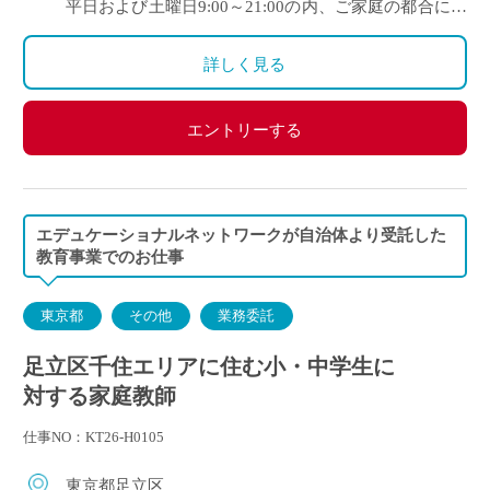
平日および土曜日9:00～21:00の内、ご家庭の都合に合
わせて時間を決定
ご自身のご都合の良い時間帯のご家庭をお願いしま
詳しく見る
す。
※5月～3月で実施します。
エントリーする
(勤務イメージ）
月曜日 10:00～11:30 A家庭／13:30～15:00 B家庭
木曜日 10:30～12:00 C家庭／16:00～17:30 D家庭
／19:00～20:30 E家庭
エデュケーショナルネットワークが自治体より受託した
金曜日 14:00～15:30 F家庭／18:00～19:30 G家庭
教育事業でのお仕事
東京都
その他
業務委託
足立区千住エリアに住む小・中学生に
対する家庭教師
仕事NO：KT26-H0105
東京都足立区