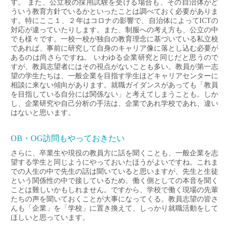
す。 また、公立校の採用試験を受ける場合も、その自治体がど
ういう教育方針でいるかといったことは調べておく必要がありま
す。特にここ１、２年はコロナの影響で、自治体によってICTの
対応が違っていたりします。また、制服への考え方も、公立の中
でも様々です。一校一校が独自の教育理念に基づいている私立校
であれば、事前に研究して自身のキャリア像に落とし込む必要が
あるのは尚さらですね。 いわゆる企業研究と同じだと思うので
すが、教員志望者にはその視点がないことも多い。教員が第一志
望の学生たちは、一般企業を目指す学生ほどキャリアセンターに
相談に来ない傾向があります。就職ガイダンスがあっても「教員
を目指している自分には関係ない」と考えてしまうことも。しか
し、企業研究や自己分析の手法は、企業であれ学校であれ、違い
はないと思います。
OB・OG訪問もやっておきたい
さらに、卒業生や現役の教員方に話を聞くことも、一般企業を志
望する学生と同じようにやっておいたほうがよいですね。これま
での人生の中で先生の話は聞いていると思いますが、先生と生徒
という関係性の中で接しているため、働く側としての本音を聞く
ことは難しいかもしれません。ですから、学校で働く現場の先輩
たちの声を聞いておくことが大事になってくる。教員志望の皆さ
んも「企業」を「学校」に置き換えて、しっかり就職活動をして
ほしいと思っています。