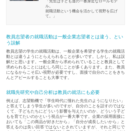
「先生は子ども達の一番身近なロールモデ
ル。
就職活動という機会を活かして視野を広げ
て。」
教員志望者の就職活動は一般企業志望者とは違う、とい
う誤解
教員志望の学生の就職活動は、一般企業を希望する学生の就職活
動とは違うようにとらえられることが多いです。しかし、私は誤
解だと思います。一般企業から求められていることと教員として
求められることにはむしろ同じことが多くあります。また、教員
になるからこそ広い視野が必要ですし、面接で自分のことをきち
んとアピールすることも大事です。
就職先研究や自己分析は教員の就活にも必要
例えば、志望動機で「学生時代に憧れた先生のようになりたい」
と答えてしまう学生が多いのですが、自分のことを話すのではな
くて、子どもたちにどういう影響を与えたいのか、どういう子ど
もを育てたいのかという視点が一番大事です。企業の採用面接に
おいても「この商品が好きだから」「自分が成長したいから」と
答えるのは良い回答ではないとされていますが、それと同じで