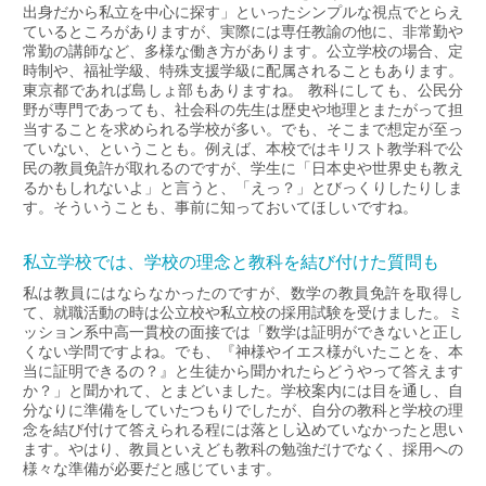
出身だから私立を中心に探す」といったシンプルな視点でとらえ
ているところがありますが、実際には専任教諭の他に、非常勤や
常勤の講師など、多様な働き方があります。公立学校の場合、定
時制や、福祉学級、特殊支援学級に配属されることもあります。
東京都であれば島しょ部もありますね。 教科にしても、公民分
野が専門であっても、社会科の先生は歴史や地理とまたがって担
当することを求められる学校が多い。でも、そこまで想定が至っ
ていない、ということも。例えば、本校ではキリスト教学科で公
民の教員免許が取れるのですが、学生に「日本史や世界史も教え
るかもしれないよ」と言うと、「えっ？」とびっくりしたりしま
す。そういうことも、事前に知っておいてほしいですね。
私立学校では、学校の理念と教科を結び付けた質問も
私は教員にはならなかったのですが、数学の教員免許を取得し
て、就職活動の時は公立校や私立校の採用試験を受けました。ミ
ッション系中高一貫校の面接では「数学は証明ができないと正し
くない学問ですよね。でも、『神様やイエス様がいたことを、本
当に証明できるの？』と生徒から聞かれたらどうやって答えます
か？」と聞かれて、とまどいました。学校案内には目を通し、自
分なりに準備をしていたつもりでしたが、自分の教科と学校の理
念を結び付けて答えられる程には落とし込めていなかったと思い
ます。やはり、教員といえども教科の勉強だけでなく、採用への
様々な準備が必要だと感じています。