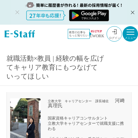
教員採用情報のイー・スタッフ TOP
Educators’ interview
05/27UP
教育の仕事を
EWORK
もっと知りたい
就職活動×教員 | 経験の幅を広げてキャリア教育にもつなげていってほしい
ログイン
就職活動×教員 | 経験の幅を広げ
てキャリア教育にもつなげて
いってほしい
河﨑
立教大学 キャリアセンター 課長補佐
真理氏
国家資格キャリアコンサルタント
立教大学キャリアセンターで就職支援に携
わる