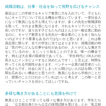
就職活動は、仕事・社会を知って視野を広げるチャンス
最近はどこの学校でもキャリア教育に力を入れていて、子どもた
ちにキャリアについて伝える機会が増えいています。一度社会人
になって教員になる方も増えていますが、多くの先生が教職課程
を取って、そのまま教員になります。それもキャリアパスとして
良いのですが、送り出す子どもたちのほとんどが一般企業に勤め
るのに、キャリア教育をする先生が一般企業のことを全く知らな
いのはマイナス要素もあるのではないかと思います。 これは教
員志望に限らず、全ての学生に当てはまりますが、就職活動の時
は「世の中にどんな仕事や会社があるのか、人々がどんな働き方
をしているのか」をじっくり知ることのできる、唯一の機会で
す。例えば大企業の取締役であっても、「学生時代に100人の社
長さんにインタビューすると決めたんです！」と言えば、時間を
作ってくれる可能性があります。ベンチャー企業の経営者だった
ら尚さらです。社会に出てしまったら聞けない人の話を聞いて見
聞を広めるいい機会だと思うので、教員になるから学校のことだ
け、授業のことだけわかっていればいいと考えず、この唯一と言
っていいチャンスを活かしてほしいですね。
多様な働き方があることにも意識を向けて
教員とひとことで言っても様々な働き方があります。学生たち
は、「公立校出身だから公立の採用試験を受ける」とか「私立校