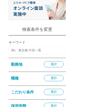
退勤
休
の転職応援
K
検索条件を変更
キーワード
★採用
勤務地
選択
★採用
4月★採用
職種
選択
★採用
急募採用
こだわり条件
選択
公開求人
採用形態
選択