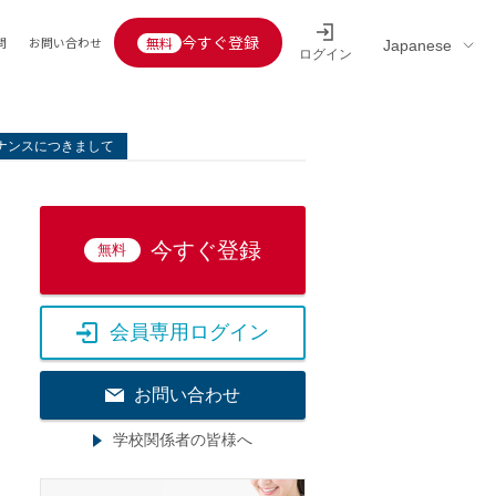
今すぐ登録
問
お問い合わせ
ログイン
Educators’ interview
採用情報一覧
区分
連企業
テナンスにつきまして
らの転職者活躍中
定給30万円以上
託
今すぐ登録
無料
用情報
定給25万円以上
定給20万円以上
会員専用ログイン
10分以内
5分以内
お問い合わせ
を活かす
学校関係者の皆様へ
活かす
み