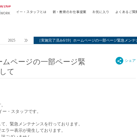
05/27UP
イー・スタッフとは
新・教育のお仕事提案
お気に入り
よくあるご質
EWORK
教員の採用
採用形態
採用
専任教諭
教育関
2025
［実施完了済み6/19］ホームページの一部ページ緊急メン
常勤講師
教員か
非常勤講師
月額固
ホームページの一部ページ緊
常勤職員
業務委
して
非常勤職員
自社採
アルバイト・パート
月額固
その他
月額固
正社員
駅徒歩
す。
契約社員
駅徒歩
イー・スタッフです。
英語力
資格を
して、緊急メンテナンスを行っております。
でエラー表示が発生しております。
AMの
し訳ございません。