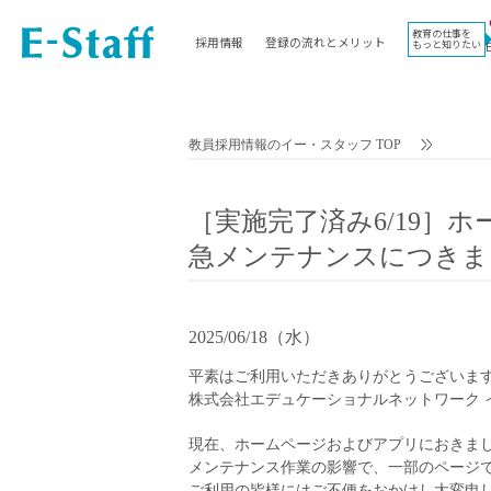
教育の仕事を
採用情報
登録の流れとメリット
もっと知りたい
EWORK TOP
コラム
地域
教科
関東
英語教員
教員採用情報のイー・スタッフ TOP
東海
社会教員
近畿
理科教員
［実施完了済み6/19］
九州
数学教員
急メンテナンスにつきま
北海道
国語教員
沖縄県
その他教科教員
東北
学校事務
2025/06/18（水）
信越
情報教員
平素はご利用いただきありがとうございま
中国
家庭科教員
株式会社エデュケーショナルネットワーク 
四国
技術教員
北陸
養護教諭
現在、ホームページおよびアプリにおきま
メンテナンス作業の影響で、一部のページ
講師（免許不問）
ご利用の皆様にはご不便をおかけし大変申