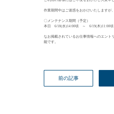
小学校教員
作業期間中はご迷惑をおかけいたしますが、
保健体育教員
音楽教員
〇メンテナンス期間（予定）
美術教員
本日 6/18(水)14:00頃 ～ 6/19(木)11:00頃
ICT支援員
なお掲載されているお仕事情報へのエント
実習助手
能です。
司書
カウンセラー
部活動指導員
学童スタッフ
前の記事
その他職種
学習支援
チューター
個別指導
ALT/AET