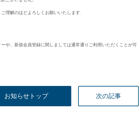
15時
ご理解のほどよろしくお願いいたします.
土日祝
初めて
学生O
週6日
リーや、新規会員登録に関しましては通常通りご利用いただくことが可
週5日
週4日
週3日
3学期
1学期
お知らせトップ
次の記事
新年度
2学期
即日★
学校名
紹介