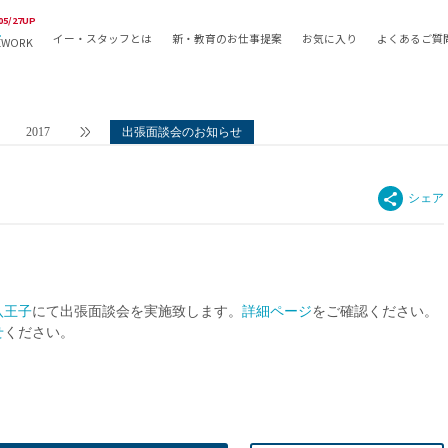
05/27UP
イー・スタッフとは
新・教育のお仕事提案
お気に入り
よくあるご質
EWORK
教員の採用
採用形態
採用
専任教諭
教育関
2017
出張面談会のお知らせ
常勤講師
教員か
非常勤講師
月額固
常勤職員
業務委
非常勤職員
自社採
アルバイト・パート
月額固
その他
月額固
八王子
にて出張面談会を実施致します。
詳細ページ
をご確認ください。
正社員
駅徒歩
せ
ください。
契約社員
駅徒歩
英語力
資格を
AMの