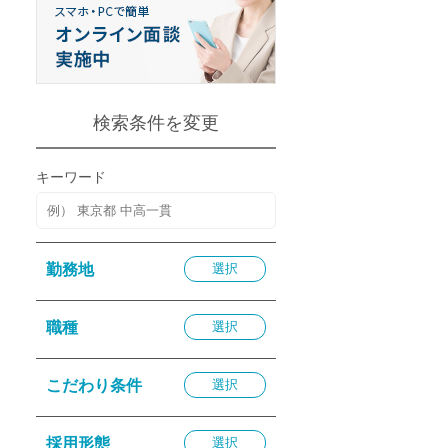
退勤
休
の転職応援
K
検索条件を変更
キーワード
★採用
勤務地
選択
★採用
4月★採用
職種
選択
★採用
急募採用
こだわり条件
選択
公開求人
採用形態
選択