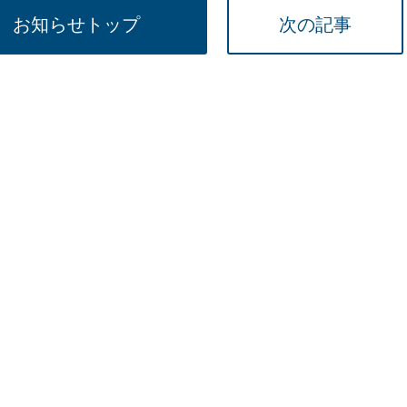
15時
お知らせトップ
次の記事
土日祝
初めて
学生O
週6日
週5日
週4日
週3日
3学期
1学期
新年度
2学期
即日★
学校名
紹介