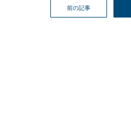
小学校教員
前の記事
保健体育教員
音楽教員
美術教員
ICT支援員
実習助手
司書
カウンセラー
部活動指導員
学童スタッフ
その他職種
学習支援
チューター
個別指導
ALT/AET