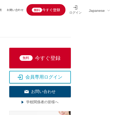
今すぐ登録
問
お問い合わせ
ログイン
Educators’ interview
採用情報一覧
区分
連企業
らの転職者活躍中
定給30万円以上
託
今すぐ登録
無料
用情報
定給25万円以上
定給20万円以上
会員専用ログイン
10分以内
5分以内
お問い合わせ
を活かす
学校関係者の皆様へ
活かす
み