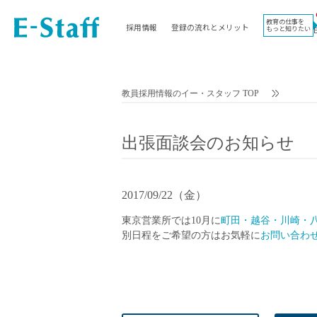
教育の仕事を
採用情報
登録の流れとメリット
もっと知りたい
EWORK TOP
コラム
地域
教科
関東
英語教員
教員採用情報のイー・スタッフ TOP
東海
社会教員
近畿
理科教員
出張面談会のお知らせ
九州
数学教員
北海道
国語教員
沖縄県
その他教科教員
2017/09/22（金）
東北
学校事務
東京営業所では10月に
町田・越谷・川崎・
信越
情報教員
別日程をご希望の方はお気軽に
お問い合わ
中国
家庭科教員
四国
技術教員
北陸
養護教諭
講師（免許不問）