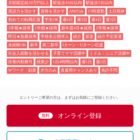
月額固定給20万円以上
駅徒歩10分以内
駅徒歩5分以内
英語力を活かす
資格を活かす
AMのみ
15時退勤
土日祝休
初めての転職応援
学生OK
週6日
週5日
週4日
週3日
3学期★採用
1学期★採用
新年度4月★採用
2学期★採用
即日★急募採用
学校名公開求人
紹介
派遣
紹介予定派遣
未経験OK
新卒
第二新卒
Iターン・Uターン応援
社会人経験を活かせる
子育てママ活躍中
ミドル・シニア活躍中
扶養内勤務可
残業少
1日4時間以内
週1日
週2日
Wワーク・副業
夕方のみ
直雇用チャンスあり
免許不問
エントリーご希望の方は、まずはお気軽にご登録ください。
オンライン登録
無料