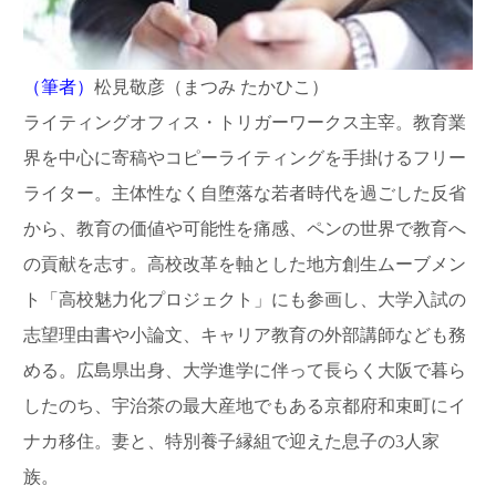
（筆者）
松見敬彦（まつみ たかひこ）
ライティングオフィス・トリガーワークス主宰。教育業
界を中心に寄稿やコピーライティングを手掛けるフリー
ライター。主体性なく自堕落な若者時代を過ごした反省
から、教育の価値や可能性を痛感、ペンの世界で教育へ
の貢献を志す。高校改革を軸とした地方創生ムーブメン
ト「高校魅力化プロジェクト」にも参画し、大学入試の
志望理由書や小論文、キャリア教育の外部講師なども務
める。広島県出身、大学進学に伴って長らく大阪で暮ら
したのち、宇治茶の最大産地でもある京都府和束町にイ
ナカ移住。妻と、特別養子縁組で迎えた息子の3人家
族。