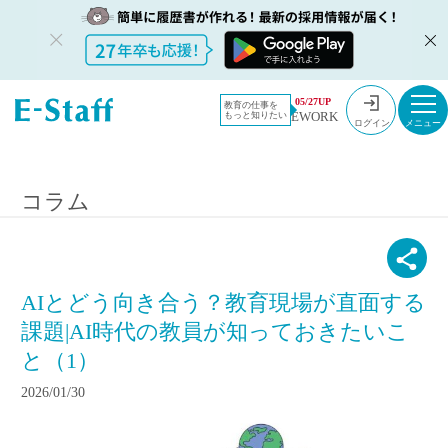
教員採用情報のイー・スタッフ TOP
コラム
05/27UP
教育の仕事を
EWORK
もっと知りたい
AIとどう向き合う？教育現場が直面する課題|AI時代の教員が知っておきた
ログイン
いこと（1）
コラム
AIとどう向き合う？教育現場が直面する
課題|AI時代の教員が知っておきたいこ
と（1）
2026/01/30