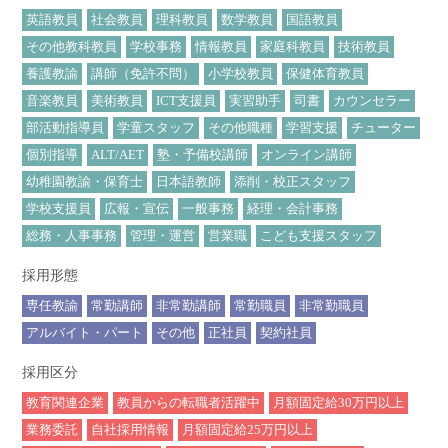
英語教員
社会教員
理科教員
数学教員
国語教員
その他教科教員
学校事務
情報教員
家庭科教員
技術教員
養護教諭
講師（免許不問）
小学校教員
保健体育教員
音楽教員
美術教員
ICT支援員
実習助手
司書
カウンセラー
部活動指導員
学童スタッフ
その他職種
学習支援
チューター
個別指導
ALT/AET
塾・予備校講師
オンライン講師
幼稚園教諭・保育士
日本語教師
添削・校正スタッフ
学校支援員
広報・宣伝
一般事務
経理・会計事務
総務・人事事務
管理・運営
営業職
こども支援スタッフ
採用形態
専任教諭
常勤講師
非常勤講師
常勤職員
非常勤職員
アルバイト・パート
その他
正社員
契約社員
採用区分
教育関連企業
教員からの転職者活躍中
月額固定給30万円以上
業務委託
自社採用情報
月額固定給25万円以上