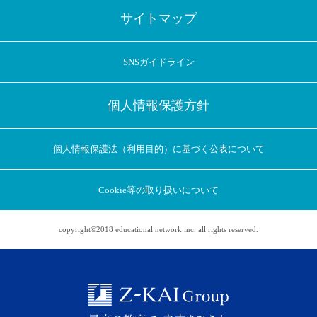
サイトマップ
SNSガイドライン
個人情報保護方針
個人情報保護法（利用目的）に基づく公表について
Cookie等の取り扱いについて
copyright©2018 educational network inc. all rights reserved.
アプリに切り替えてみませんか
会員登録なしですぐ使える！
アプリ限定のコラムを配信中！