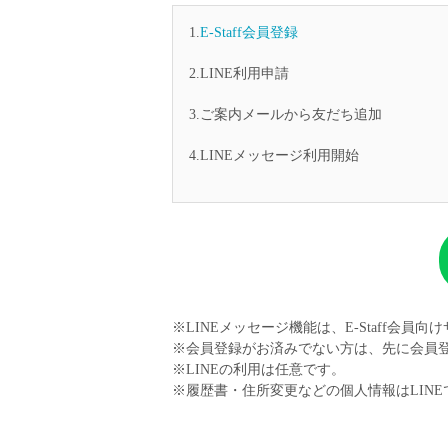
塾・予備校講師
オンライン講師
1.
E-Staff会員登録
幼稚園教諭・保育
2.LINE利用申請
日本語教師
3.ご案内メールから友だち追加
添削・校正スタッ
学校支援員
4.LINEメッセージ利用開始
広報・宣伝
一般事務
経理・会計事務
総務・人事事務
管理・運営
営業職
※LINEメッセージ機能は、E-Staff会員
※会員登録がお済みでない方は、先に会員
こども支援スタッ
※LINEの利用は任意です。
※履歴書・住所変更などの個人情報はLIN