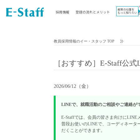
教育の仕事を
採用情報
登録の流れとメリット
もっと知りたい
EWORK TOP
コラム
地域
教科
関東
英語教員
教員採用情報のイー・スタッフ TOP
東海
社会教員
近畿
理科教員
［おすすめ］E-Staff公式
九州
数学教員
北海道
国語教員
沖縄県
その他教科教員
2026/06/12（金）
東北
学校事務
信越
情報教員
LINEで、就職活動のご相談やご連絡が
中国
家庭科教員
四国
E-Staffでは、会員の皆さま向けにL
技術教員
普段お使いのLINEで、コーディネー
北陸
養護教諭
だくことができます。
講師（免許不問）