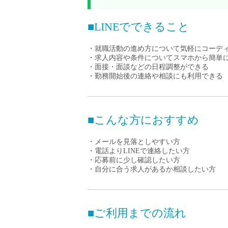
小学校教員
保健体育教員
■LINEでできること
音楽教員
・就職活動の進め方について気軽にコーデ
美術教員
・求人内容や条件についてスマホから簡単
ICT支援員
・面接・面談などの日程調整ができる
・勤務開始後の連絡や相談にも利用できる
実習助手
司書
カウンセラー
■こんな方におすすめ
部活動指導員
学童スタッフ
・メールを見落としやすい方
・電話よりLINEで連絡したい方
その他職種
・応募前に少し確認したい方
・自分に合う求人があるか相談したい方
学習支援
チューター
個別指導
■ご利用までの流れ
ALT/AET