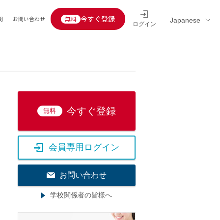
今すぐ登録
問
お問い合わせ
ログイン
Educators’ interview
採用情報一覧
区分
連企業
らの転職者活躍中
定給30万円以上
託
今すぐ登録
無料
用情報
定給25万円以上
定給20万円以上
会員専用ログイン
10分以内
5分以内
お問い合わせ
を活かす
学校関係者の皆様へ
活かす
み