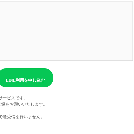
派遣
紹介予
士
未経験
新卒
フ
第二新
Iター
社会人
子育て
ミドル
扶養内
LINE利用を申し込む
残業少
1日4
向けサービスです。
登録をお願いいたします。
フ
週1日
週2日
Eで送受信を行いません。
Wワー
夕方の