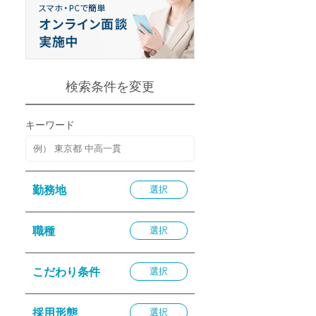
退勤
休
の転職応援
K
検索条件を変更
キーワード
★採用
勤務地
選択
★採用
4月★採用
職種
選択
★採用
急募採用
こだわり条件
選択
公開求人
採用形態
選択