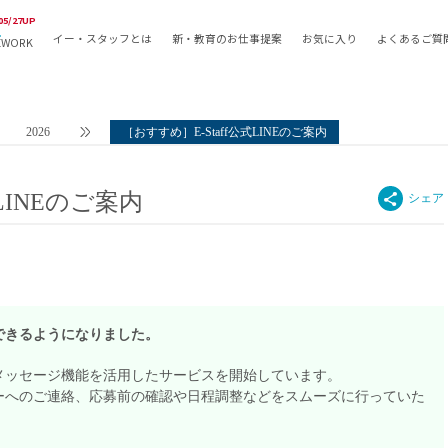
05/27UP
イー・スタッフとは
新・教育のお仕事提案
お気に入り
よくあるご質
EWORK
教員の採用
採用形態
採用
専任教諭
教育関
2026
［おすすめ］E-Staff公式LINEのご案内
常勤講師
教員か
非常勤講師
月額固
LINEのご案内
常勤職員
業務委
非常勤職員
自社採
アルバイト・パート
月額固
その他
月額固
正社員
駅徒歩
できるようになりました。
契約社員
駅徒歩
INEメッセージ機能を活用したサービスを開始しています。
英語力
ターへのご連絡、応募前の確認や日程調整などをスムーズに行っていた
資格を
AMの