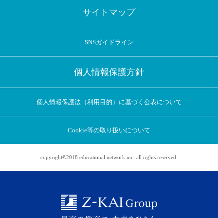
サイトマップ
SNSガイドライン
個人情報保護方針
個人情報保護法（利用目的）に基づく公表について
Cookie等の取り扱いについて
copyright©2018 educational network inc. all rights reserved.
アプリに切り替えてみませんか
会員登録なしですぐ使える！
アプリ限定のコラムを配信中！