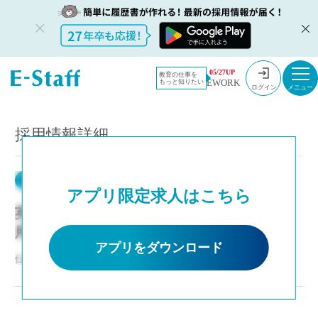
教員採用情報のイー・スタッフ TOP
05/27UP
教育の仕事を
EWORK
もっと知りたい
アプリ限定採用情報
英語 私立中高一貫校の常勤講師 即日採用
ログイン
採用情報詳細
兵庫県
常勤講師
紹介
アプリ限定求人はこちら
英語 私立中高一貫校の常勤講師 即日採
用
アプリをダウンロード
仕事NO：非公開