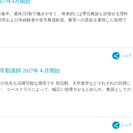
27年4月開始
派遣
紹介予
募集中。週休2日制で働きやすく、将来的には専任教諭も目指せる理科
士
未経験
 新卒および未経験者や若手教員歓迎。教育への意欲を重視した採用で
新卒
フ
第二新
Iター
社会人
子育て
ミドル
勤講師 2027年４月開始
扶養内
手の先生も活躍可能な環境です 部活動、大学進学などそれぞれの目標に
残業少
す。 コースクラスによって、幅広い指導力がもとめられ、教員としての
1日4
フ
週1日
週2日
Wワー
夕方の