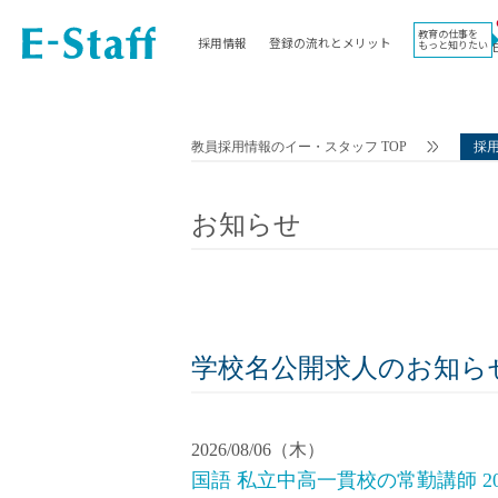
教育の仕事を
採用情報
登録の流れとメリット
もっと知りたい
EWORK TOP
コラム
地域
教科
関東
英語教員
教員採用情報のイー・スタッフ TOP
採
東海
社会教員
近畿
理科教員
お知らせ
九州
数学教員
北海道
国語教員
沖縄県
その他教科教員
東北
学校事務
信越
情報教員
学校名公開求人のお知ら
中国
家庭科教員
四国
技術教員
2026/08/06（木）
北陸
養護教諭
国語 私立中高一貫校の常勤講師 20
講師（免許不問）