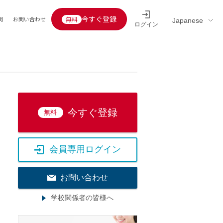
今すぐ登録
問
お問い合わせ
ログイン
Educators’ interview
採用情報一覧
区分
連企業
らの転職者活躍中
定給30万円以上
託
今すぐ登録
無料
用情報
定給25万円以上
定給20万円以上
会員専用ログイン
10分以内
5分以内
お問い合わせ
を活かす
学校関係者の皆様へ
活かす
み