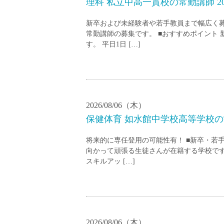
理科 私立中高一貫校の常勤講師 20
塾・予備校講師
オンライン講師
新卒および未経験者や若手教員まで幅広く
幼稚園教諭・保育
常勤講師の募集です。 ■おすすめポイント
す。 平日1日 […]
日本語教師
添削・校正スタッ
学校支援員
広報・宣伝
一般事務
2026/08/06（木）
経理・会計事務
保健体育 如水館中学校高等学校の常
総務・人事事務
将来的に専任登用の可能性有！ ■新卒・若
管理・運営
向かって頑張る生徒さんが在籍する学校で
営業職
スキルアッ […]
こども支援スタッ
2026/08/06（木）