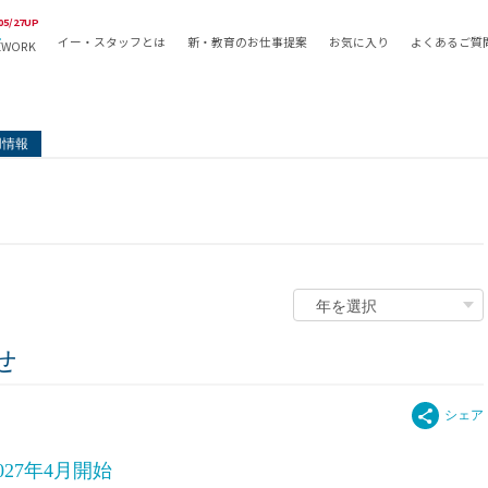
05/27UP
イー・スタッフとは
新・教育のお仕事提案
お気に入り
よくあるご質
EWORK
教員の採用
採用形態
採用
専任教諭
教育関
用情報
常勤講師
教員か
非常勤講師
月額固
常勤職員
業務委
非常勤職員
自社採
アルバイト・パート
月額固
その他
月額固
正社員
駅徒歩
せ
契約社員
駅徒歩
英語力
資格を
27年4月開始
AMの