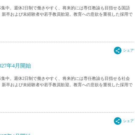
15時
募集中。週休2日制で働きやすく、将来的には専任教諭も目指せる国語
土日祝
ト 新卒および未経験者や若手教員歓迎。教育への意欲を重視した採用で
初めて
学生O
週6日
週5日
週4日
27年4月開始
週3日
3学期
募集中。週休2日制で働きやすく、将来的には専任教諭も目指せる社会
1学期
ト 新卒および未経験者や若手教員歓迎。教育への意欲を重視した採用で
新年度
2学期
即日★
学校名
紹介