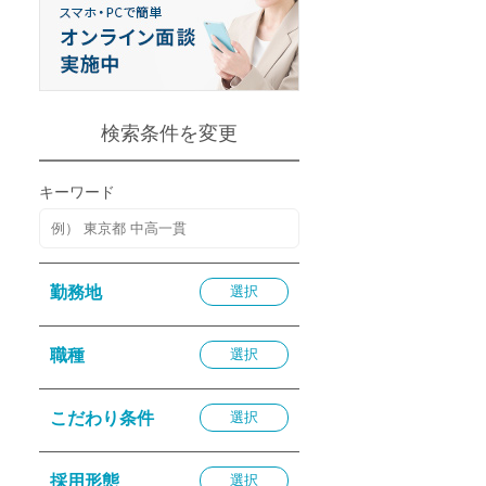
退勤
休
の転職応援
K
検索条件を変更
キーワード
★採用
勤務地
選択
★採用
4月★採用
職種
選択
★採用
急募採用
こだわり条件
選択
公開求人
採用形態
選択