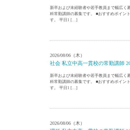
小学校教員
新卒および未経験者や若手教員まで幅広く
保健体育教員
科常勤講師の募集です。 ■おすすめポイン
す。 平日1 […]
音楽教員
美術教員
ICT支援員
実習助手
司書
2026/08/06（木）
社会 私立中高一貫校の常勤講師 20
カウンセラー
部活動指導員
新卒および未経験者や若手教員まで幅広く
学童スタッフ
科常勤講師の募集です。 ■おすすめポイン
す。 平日1 […]
その他職種
学習支援
チューター
個別指導
ALT/AET
2026/08/06（木）