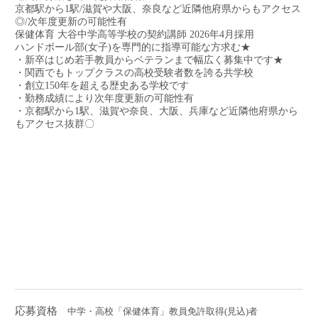
京都駅から1駅/滋賀や大阪、奈良など近隣他府県からもアクセス
◎/次年度更新の可能性有
保健体育 大谷中学高等学校の契約講師 2026年4月採用
ハンドボール部(女子)を専門的に指導可能な方求む★
・新卒はじめ若手教員からベテランまで幅広く募集中です★
・関西でもトップクラスの高校受験者数を誇る共学校
・創立150年を超える歴史ある学校です
・勤務成績により次年度更新の可能性有
・京都駅から1駅、滋賀や奈良、大阪、兵庫など近隣他府県から
もアクセス抜群〇
近畿
京都府
保健体育教員
常勤講師
紹介
初めての転職応援
資格を活かす
駅徒歩10分以内
月額固定給25万円以上
月額固定給30万円以上
新年度4月★採用
学校名公開求人
未経験OK
新卒
第二新卒
Iターン・Uターン応援
社会人経験を活かせる
子育てママ活躍中
ミドル・シニア活躍中
応募資格
中学・高校「保健体育」教員免許取得(見込)者