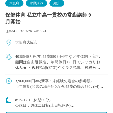
大阪府
常勤講師
紹介
保健体育 私立中高一貫校の常勤講師 9
月開始
仕事NO：O262-2607-016hok
大阪府大阪市
40歳540万円/年,45歳580万円/年など年俸制 ・部活
顧問は自由選択性、年間休日125日でシッカリお
休み★ ・教科指導(授業)やクラス指導、校務分掌
に注力できます！ ・新卒や社会人からのキャリア
チェンジなど教員初め […]
3,960,000円/年(新卒・未経験の場合の参考額)
※年俸制(40歳の場合540万円,45歳の場合580万円)
◇手当：各種有(時間外手当支給有)
◇保険：私学共済、雇用保険、労災保険
8:15-17:15(休憩60分)
◇休日：週休二日制(土日祝休み)
・年間休日125日