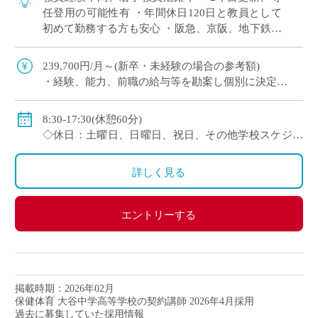
任登用の可能性有 ・年間休日120日と教員として
初めて勤務する方も安心 ・阪急、京阪、地下鉄と
三路線からアクセス可 （西宮や奈良、滋賀など近
隣他府県からも1時間程度で通勤可） […]
239,700円/月～(新卒・未経験の場合の参考額)
・経験、能⼒、前職の給与等を勘案し個別に決定
＜年収モデル例＞
・450万円／経験3年：30歳（⽉給24万1300円＋賞与＋
8:30-17:30(休憩60分)
他⼿当）
◇休日：土曜日、日曜日、祝日、その他学校スケジュ
・500万円／経験6年：33歳（⽉給24万7900円＋賞与＋
ールによる
他⼿当
・年間休日120日のシフト制
詳しく見る
◇賞与：有
◇手当：通勤手当、役職手当、住宅手当等
エントリーする
◇保険：私学共済、雇用保険、労災保険
掲載時期：2026年02月
保健体育 大谷中学高等学校の契約講師 2026年4月採用
過去に募集していた採用情報