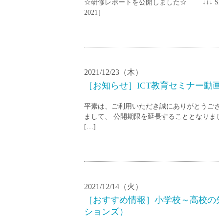
塾・予備校講師
☆研修レポートを公開しました☆ ↓↓↓ S
2021］
オンライン講師
幼稚園教諭・保育
日本語教師
添削・校正スタッ
2021/12/23（木）
学校支援員
［お知らせ］ICT教育セミナー動画
広報・宣伝
一般事務
平素は、ご利用いただき誠にありがとうござい
経理・会計事務
まして、 公開期限を延長することとなりまし
[…]
総務・人事事務
管理・運営
営業職
こども支援スタッ
2021/12/14（火）
［おすすめ情報］小学校～高校の
ションズ）