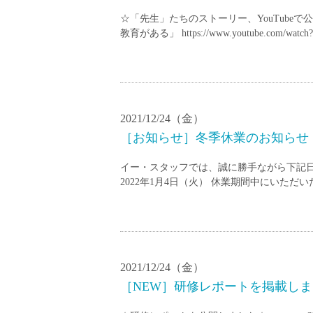
小学校教員
☆「先生」たちのストーリー、YouTube
保健体育教員
教育がある」 https://www.youtube.com/watch?
音楽教員
美術教員
ICT支援員
実習助手
2021/12/24（金）
司書
［お知らせ］冬季休業のお知らせ
カウンセラー
イー・スタッフでは、誠に勝手ながら下記日程
部活動指導員
2022年1月4日（火） 休業期間中にいただ
学童スタッフ
その他職種
学習支援
チューター
2021/12/24（金）
個別指導
［NEW］研修レポートを掲載しまし
ALT/AET