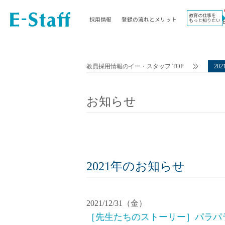
教育の仕事を
採用情報
登録の流れとメリット
もっと知りたい
EWORK TOP
コラム
地域
教科
関東
英語教員
教員採用情報のイー・スタッフ TOP
20
東海
社会教員
近畿
理科教員
お知らせ
九州
数学教員
北海道
国語教員
沖縄県
その他教科教員
東北
学校事務
信越
情報教員
2021年のお知らせ
中国
家庭科教員
四国
技術教員
2021/12/31（金）
北陸
養護教諭
［先生たちのストーリー］パラパ
講師（免許不問）