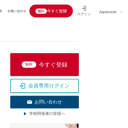
今すぐ登録
問
お問い合わせ
ログイン
Educators’ interview
採用情報一覧
区分
連企業
らの転職者活躍中
定給30万円以上
託
今すぐ登録
無料
用情報
定給25万円以上
定給20万円以上
会員専用ログイン
10分以内
5分以内
お問い合わせ
を活かす
学校関係者の皆様へ
活かす
み