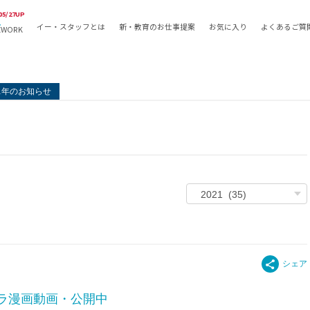
05/27UP
イー・スタッフとは
新・教育のお仕事提案
お気に入り
よくあるご質
EWORK
教員の採用
採用形態
採用
専任教諭
教育関
21年のお知らせ
常勤講師
教員か
非常勤講師
月額固
常勤職員
業務委
非常勤職員
自社採
アルバイト・パート
月額固
その他
月額固
正社員
駅徒歩
契約社員
駅徒歩
英語力
資格を
ラ漫画動画・公開中
AMの