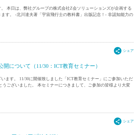
直雇用
。 本日は、弊社グループの株式会社Z会ソリューションズが企画する
免許不
ます。 -北川達夫著「宇宙飛行士の教科書」出版記念！- 非認知能力の
について（11/30：ICT教育セミナー）
ます。 11/30に開催致しました「ICT教育セミナー」にご参加いただ
とうございました。 本セミナーにつきまして、ご参加の皆様より大変