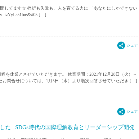
15時
で公開してます☆ 挫折も失敗も、人を育てる力に 「あなたにしかできない
土日祝
v=tzYyLs51hos&#03 […]
初めて
学生O
週6日
週5日
週4日
週3日
を休業とさせていただきます。 休業期間：2021年12月28日（火）～
3学期
いたお問合せについては、1月5日（水）より順次回答させていただき […]
1学期
新年度
2学期
即日★
学校名
た | SDGs時代の国際理解教育とリーダーシップ開発
紹介