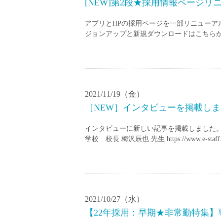
[NEW]第2段★採用情報ページリ
アプリとHPの採用ページを一部リニューア
ジョンアップと新規ダウンロードはこちらからどうぞ □iP
2021/11/19（金）
［NEW］インタビューを掲載しまし
インタビューに新しい記事を掲載しました。 
学校 校長 梅沢辰也 先生 https://www.e-staff.jp/
2021/10/27（水）
【22年採用：早期★非常勤特集