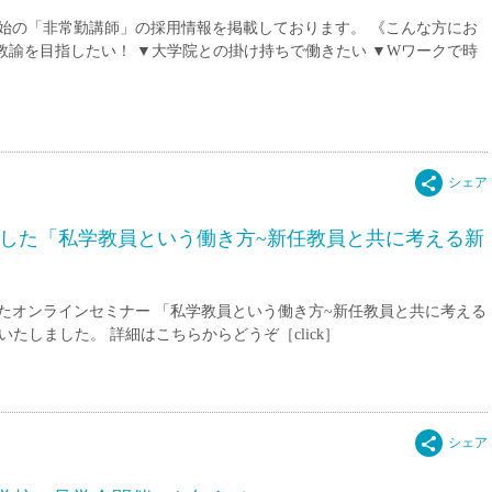
務開始の「非常勤講師」の採用情報を掲載しております。 《こんな方にお
教諭を目指したい！ ▼大学院との掛け持ちで働きたい ▼Wワークで時
ました「私学教員という働き方~新任教員と共に考える新
ましたオンラインセミナー 「私学教員という働き方~新任教員と共に考える
たしました。 詳細はこちらからどうぞ［click］