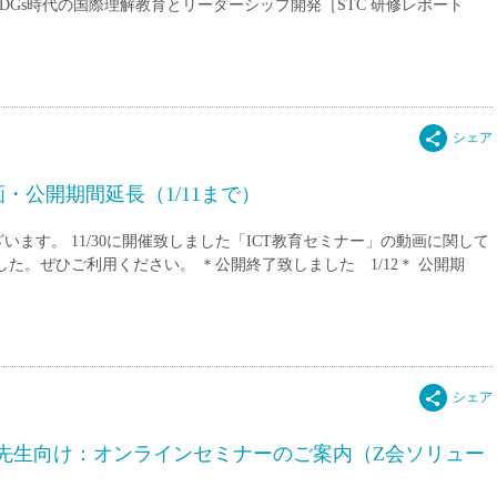
派遣
DGs時代の国際理解教育とリーダーシップ開発［STC 研修レポート
紹介予
士
未経験
新卒
フ
第二新
Iター
・公開期間延長（1/11まで）
社会人
子育て
ます。 11/30に開催致しました「ICT教育セミナー」の動画に関して
ミドル
た。ぜひご利用ください。 ＊公開終了致しました 1/12＊ 公開期
扶養内
残業少
1日4
フ
週1日
週2日
先生向け：オンラインセミナーのご案内（Z会ソリュー
Wワー
夕方の