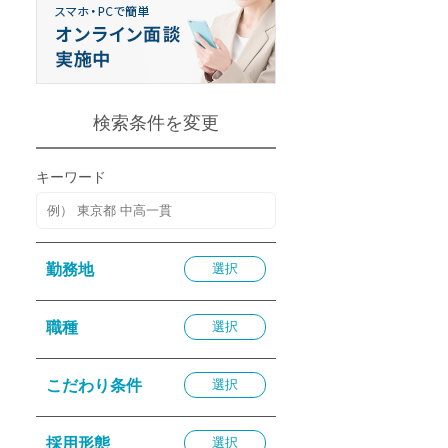
退勤
休
の転職応援
K
検索条件を変更
キーワード
★採用
勤務地
選択
★採用
4月★採用
職種
選択
★採用
急募採用
こだわり条件
選択
公開求人
採用形態
選択