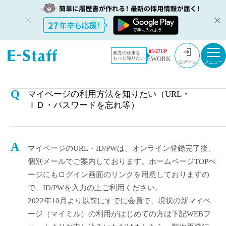
教員採用情報のイー・スタッフ TOP
よくあるご質問
05/27UP
教育の仕事を
EWORK
もっと知りたい
マイページの利用方法を知りたい（URL・ＩＤ・パスワードを忘れ等）
ログイン
マイページの利用方法を知りたい（URL・
ＩＤ・パスワードを忘れ等）
マイページのURL・ID/PWは、オンライン登録完了後、
個別メールでご案内しております。ホームページTOPぺ
ージにもログイン画面のリンクを用意しておりますの
で、ID/PWを入力の上ご利用ください。
2022年10月より以前にすでに会員で、現状の新マイペ
ージ（マイミル）の利用がはじめての方は下記WEBフ