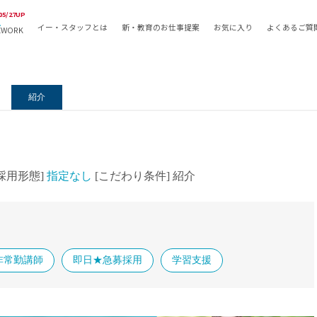
05/27UP
イー・スタッフとは
新・教育のお仕事提案
お気に入り
よくあるご質
EWORK
教員の採用
採用形態
採用
専任教諭
教育関
紹介
常勤講師
教員か
非常勤講師
月額固
常勤職員
業務委
非常勤職員
自社採
[採用形態]
指定なし
[こだわり条件]
紹介
アルバイト・パート
月額固
その他
月額固
正社員
駅徒歩
契約社員
駅徒歩
非常勤講師
即日★急募採用
学習支援
英語力
資格を
AMの