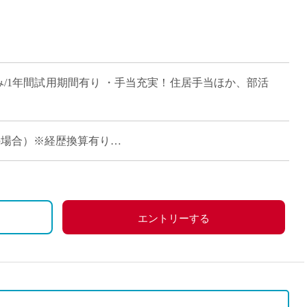
直雇用
免許不
み/1年間試用期間有り ・手当充実！住居手当ほか、部活
経験の場合）※経歴換算有り
職調整など）・賞与あり、私学共済加入
エントリーする