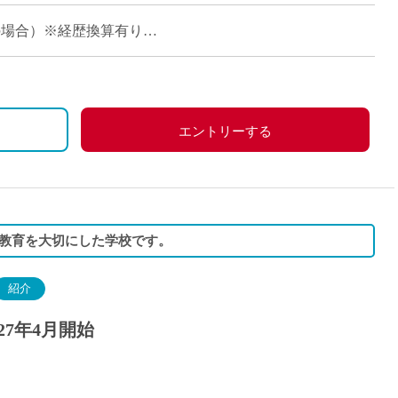
経験の場合）※経歴換算有り
職調整など）・賞与あり、私学共済加入
エントリーする
教育を大切にした学校です。
紹介
27年4月開始