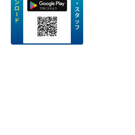
定派遣
OK
卒
ン・Uターン応援
経験を活かせる
ママ活躍中
・シニア活躍中
勤務可
時間以内
ク・副業
み