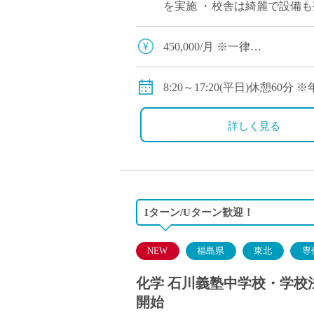
塾・予備校講師
を実施 ・校舎は綺麗で設備も
オンライン講師
ならず、英語・理科・数学の免
幼稚園教諭・保育
450,000/月 ※一律
日本語教師
※年収540万円
添削・校正スタッ
私学共済加入可能
8:20～17:20(平日)休憩6
学校支援員
交通費別途支給
広報・宣伝
詳しく見る
一般事務
経理・会計事務
総務・人事事務
管理・運営
Iターン/Uターン歓迎！
営業職
こども支援スタッ
NEW
福島県
東北
専
化学 石川義塾中学校・学校法
開始