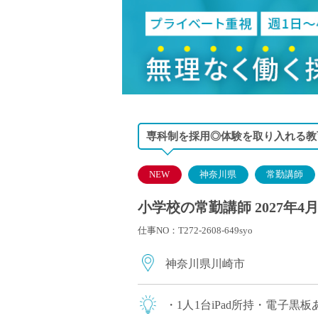
小学校教員
保健体育教員
音楽教員
美術教員
ICT支援員
実習助手
司書
専科制を採用◎体験を取り入れる教
カウンセラー
NEW
神奈川県
常勤講師
部活動指導員
学童スタッフ
小学校の常勤講師 2027年4
その他職種
仕事NO：T272-2608-649syo
学習支援
チューター
神奈川県川崎市
個別指導
ALT/AET
・1人1台iPad所持・電子黒