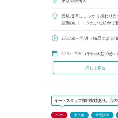
東京都板橋区
受験指導にしっかり携わりた
通勤OK！ ・きれいな校舎で
ーキャンプ等国際教育に力を
286,750～円/月（職歴によ
※私学共済加入
※交通費規定支給（上限：48,0
8:30～17:30（平日/休憩90分）
詳しく見る
イー・スタッフ採用実績あり。心の
NEW
東京都
常勤講師