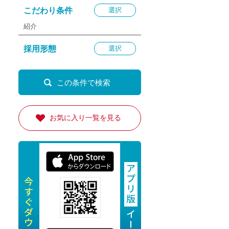
退勤
こだわり条件
選択
休
紹介
の転職応援
採用形態
選択
K
お気に入り一覧を見る
★採用
★採用
4月★採用
★採用
急募採用
公開求人