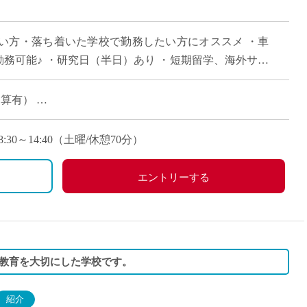
い方・落ち着いた学校で勤務したい方にオススメ ・車
勤務可能♪ ・研究日（半日）あり ・短期留学、海外サマ
入れています
る加算有）
00円/月）
8:30～14:40（土曜/休憩70分）
エントリーする
教育を大切にした学校です。
紹介