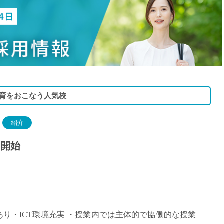
15時
土日祝
初めて
学生O
週6日
週5日
週4日
育をおこなう人気校
週3日
紹介
3学期
1学期
月開始
新年度
2学期
即日★
学校名
紹介
板あり・ICT環境充実 ・授業内では主体的で協働的な授業