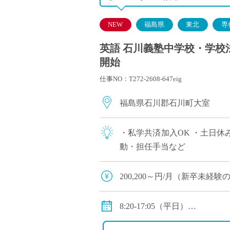
NEW
福島県
東北
専
英語 石川義塾中学校・学校法
開始
仕事NO：T272-2608-647eig
福島県石川郡石川町大室
・私学共済加入OK ・土日休
動・担任手当など
200,200～円/月（新卒未
※別途手当（住宅・通勤・教
・賞与あり、私学共済加入
8:20-17:05（平日）
※休日:土、日、祝祭日