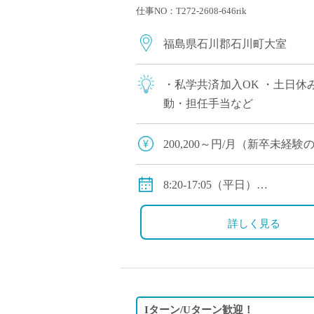
仕事NO：T272-2608-646rik
福島県石川郡石川町大室
・私学共済加入OK ・土日休
動・担任手当など
200,200～円/月（新卒未
※別途手当（住宅・通勤・教
8:20-17:05（平日）
※休日:土、日、祝祭日
詳しく見る
Iターン/Uターン歓迎！