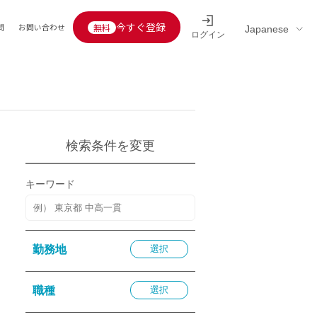
今すぐ登録
問
お問い合わせ
ログイン
Educators’ interview
採用情報一覧
区分
連企業
らの転職者活躍中
定給30万円以上
託
検索条件を変更
用情報
定給25万円以上
キーワード
定給20万円以上
10分以内
5分以内
勤務地
選択
を活かす
活かす
職種
選択
み