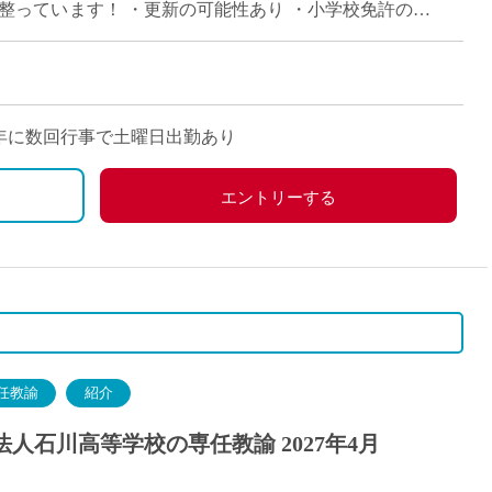
派遣
整っています！ ・更新の可能性あり ・小学校免許のみ
紹介予
許を取得済み（取得見込み） […]
士
未経験
新卒
フ
第二新
0分 ※年に数回行事で土曜日出勤あり
Iター
社会人
エントリーする
子育て
ミドル
扶養内
残業少
1日4
フ
週1日
任教諭
紹介
週2日
人石川高等学校の専任教諭 2027年4月
Wワー
夕方の