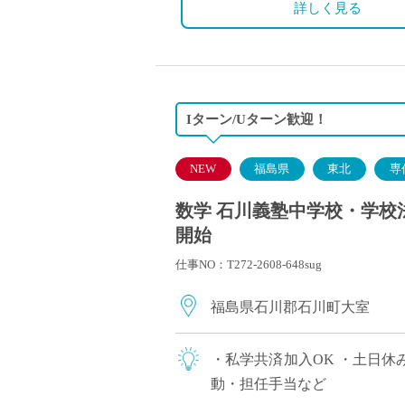
詳しく見る
Iターン/Uターン歓迎！
NEW
福島県
東北
専
数学 石川義塾中学校・学校法
開始
仕事NO：T272-2608-648sug
福島県石川郡石川町大室
・私学共済加入OK ・土日休
動・担任手当など