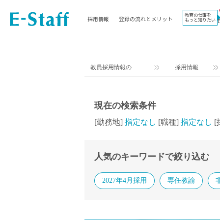
教育の仕事を
採用情報
登録の流れとメリット
もっと知りたい
EWORK TOP
コラム
地域
教科
関東
英語教員
教員採用情報のイ
採用情報
東海
社会教員
ー・スタッフ TOP
近畿
理科教員
九州
数学教員
現在の検索条件
北海道
国語教員
[勤務地]
指定なし
[職種]
指定なし
沖縄県
その他教科教員
東北
学校事務
人気のキーワードで絞り込む
信越
情報教員
中国
家庭科教員
2027年4月採用
専任教諭
四国
技術教員
北陸
養護教諭
講師（免許不問）