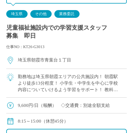
埼玉県
その他
業務委託
児童福祉施設内での学習支援スタッフ
募集 即日
仕事NO：KT26-G3013
埼玉県朝霞市青葉台１丁目
勤務地は埼玉県朝霞エリアの公共施設内！ 朝霞駅
より徒歩13分程度！ 小学生・中学生を中心に学校
内容についていけるよう学習をサポート！ 教科は
主要5科目(国・数・英・理・社)のいずれかで得意
な科目を担当いただきます。
9,600円/日（報酬） ◇交通費：別途全額支給
8:15～15:00（休憩45分）