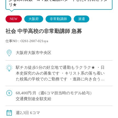
リ★
NEW
大阪府
非常勤講師
派遣
社会 中学高校の非常勤講師 急募
仕事NO：O261-2607-021sya
大阪府大阪市中央区
駅チカ徒歩5分の好立地で通勤もラクラク★ ・日
本史探究のみの募集です ・キリスト系の落ち着い
た校風の学校でのご勤務です ・進路に向き合う大
切な時期の生徒たちに向き合い寄り添いたい先生
歓迎します ・月～金のうち、ご勤務可能 […]
68,400円/月（週6コマ担当時のモデル給与）
交通費別途全額支給
週2,3日 6コマ