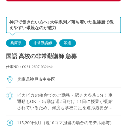
神戸で働きたい方へ♪大学系列／落ち着いた生徒層で教
えやすい環境なのが魅力
兵庫県
非常勤講師
派遣
国語 高校の非常勤講師 急募
仕事NO：O261-2607-032kok
兵庫県神戸市中央区
ピカピカの校舎でのご勤務・駅チカ徒歩1分！車
通勤もOK ・出勤は週2日だけ！1日に授業が凝縮
されているため、何度も学校に足を運ぶ必要があ
りません。 ・昔ながらのトーク＆チョーク授業ス
タイルOK、ICTを活用した授業展開O […]
115,200円/月（週10コマ担当の場合のモデル給与）