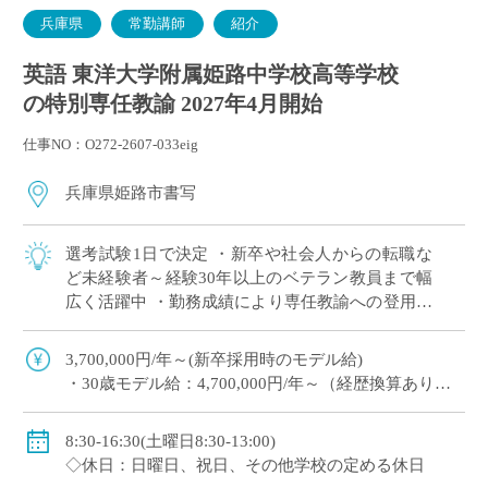
兵庫県
常勤講師
紹介
英語 東洋大学附属姫路中学校高等学校
の特別専任教諭 2027年4月開始
仕事NO：O272-2607-033eig
兵庫県姫路市書写
選考試験1日で決定 ・新卒や社会人からの転職な
ど未経験者～経験30年以上のベテラン教員まで幅
広く活躍中 ・勤務成績により専任教諭への登用あ
り ・e-learningなどICTの導入にも積極的、国際交
流にも注力 ※高校免許 […]
3,700,000円/年～(新卒採用時のモデル給)
・30歳モデル給：4,700,000円/年～（経歴換算あり）
・専任教諭のモデル給：24歳520万円/年、30歳630万
円/年程度
8:30-16:30(土曜日8:30-13:00)
※上記以外に補習手当、特殊業務手当、通勤手当、入
◇休日：日曜日、祝日、その他学校の定める休日
試手当、クラブ活動手当を支給