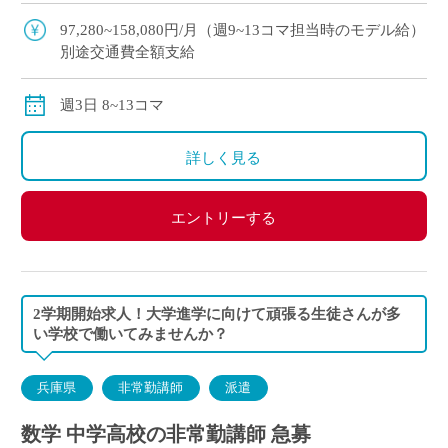
な校風 ・小・中・高と一貫した温かいコ […]
97,280~158,080円/月（週9~13コマ担当時のモデル給）
別途交通費全額支給
週3日 8~13コマ
詳しく見る
エントリーする
2学期開始求人！大学進学に向けて頑張る生徒さんが多
い学校で働いてみませんか？
兵庫県
非常勤講師
派遣
数学 中学高校の非常勤講師 急募