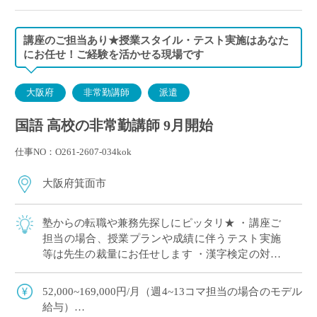
講座のご担当あり★授業スタイル・テスト実施はあなた
にお任せ！ご経験を活かせる現場です
大阪府
非常勤講師
派遣
国語 高校の非常勤講師 9月開始
仕事NO：O261-2607-034kok
大阪府箕面市
塾からの転職や兼務先探しにピッタリ★ ・講座ご
担当の場合、授業プランや成績に伴うテスト実施
等は先生の裁量にお任せします ・漢字検定の対策
授業など、ご興味のある方ぜひエントリーくださ
い ・通常の国語科のご指導は、教科書レベ […]
52,000~169,000円/月（週4~13コマ担当の場合のモデル
給与）