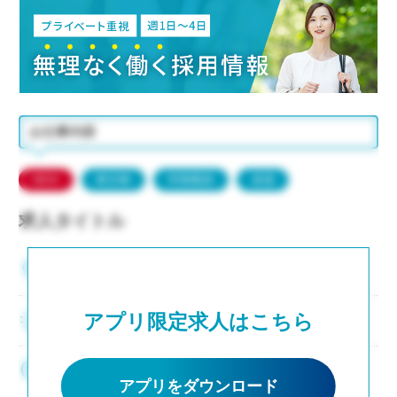
お仕事内容
NEW
東京都
常勤職員
派遣
求人タイトル
東京都品川区
アプリ限定求人はこちら
求人テキスト
0,000円/時
アプリをダウンロード
◇交通費：定期代支給