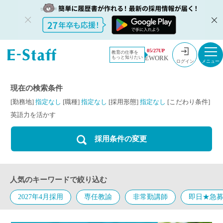
教員採用情
採用情報
英語力を活
05/27UP
教育の仕事を
EWORK
もっと知りたい
報のイー・
かす
ログイン
スタッフ
TOP
現在の検索条件
[勤務地]
指定なし
[職種]
指定なし
[採用形態]
指定なし
[こだわり条件]
英語力を活かす
採用条件の変更
人気のキーワードで絞り込む
2027年4月採用
専任教諭
非常勤講師
即日★急