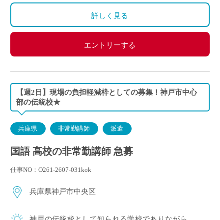
※勤続1年以上の場合は退職金あり
詳しく見る
◇保険：私学共済、雇用保険、労災保険
エントリーする
【週2日】現場の負担軽減枠としての募集！神戸市中心
部の伝統校★
兵庫県
非常勤講師
派遣
国語 高校の非常勤講師 急募
仕事NO：O261-2607-031kok
兵庫県神戸市中央区
神戸の伝統校として知られる学校でありながら、