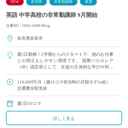
NEW
奈良県
非常勤講師
派遣
英語 中学高校の非常勤講師 9月開始
仕事NO：O261-2608-09eig
奈良県奈良市
週3日勤務！2学期からのスタートで、他のお仕事
との両立もしやすい環境です。 国際バカロレア
（IB）認定校として、生徒の主体的な学びや対話
を大切にしている学校です。 素直で真面目な生徒
が多く、とても落ち着いた雰囲気の中で授 […]
119,600円/月（週10コマ担当時の月額モデル給）
交通費全額支給
週3日10コマ
詳しく見る