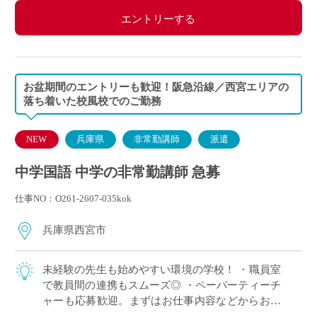
エントリーする
お盆期間のエントリーも歓迎！阪急沿線／西宮エリアの
落ち着いた校風校でのご勤務
NEW
兵庫県
非常勤講師
派遣
中学国語 中学の非常勤講師 急募
仕事NO：O261-2607-035kok
兵庫県西宮市
未経験の先生も始めやすい環境の学校！ ・職員室
で教員間の連携もスムーズ◎ ・ペーパーティーチ
ャーも応募歓迎。まずはお仕事内容などからお伝
えします ・カトリック校ならではの温かく穏やか