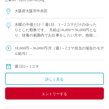
仕事NO：O261-2607-022eig
大阪府大阪市中央区
水曜の午後だけ！週1日、1～2コマだけのゆった
りとした勤務です。 月給は18,000〜36,000円とな
り、扶養の範囲内でお仕事をしたい方や、他校と
掛け持ちをしたい方にぴったりです。 こちらの学
校は、世界へ羽ばたく語学力 […]
18,000円～36,000円/月（週1～2コマ担当の場合のモデ
ル給与）
別途交通費全額支給
週1日1～2コマ
詳しく見る
エントリーする