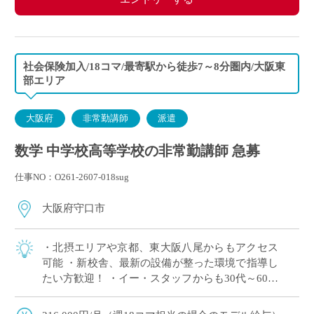
社会保険加入/18コマ/最寄駅から徒歩7～8分圏内/大阪東
部エリア
大阪府
非常勤講師
派遣
数学 中学校高等学校の非常勤講師 急募
仕事NO：O261-2607-018sug
大阪府守口市
・北摂エリアや京都、東大阪八尾からもアクセス
可能 ・新校舎、最新の設備が整った環境で指導し
たい方歓迎！ ・イー・スタッフからも30代～60代
と年齢も幅広く活躍中 ・高校免許のみで応募可能
・探求型学習やSDGsへの取り組 […]