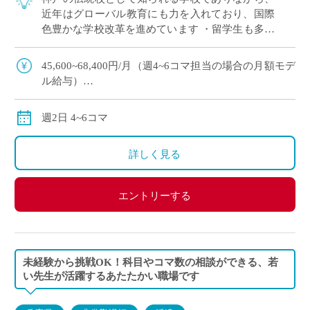
近年はグローバル教育にも力を入れており、国際
色豊かな学校改革を進めています ・留学生も多数
在籍しており、多様な文化や価値観に触れながら
ご勤務いただける環境です ・6月にもE-S […]
45,600~68,400円/月（週4~6コマ担当の場合の月額モデ
ル給与）
交通費別途全額支給
週2日 4~6コマ
詳しく見る
エントリーする
未経験から挑戦OK！科目やコマ数の相談ができる、若
い先生が活躍するあたたかい職場です