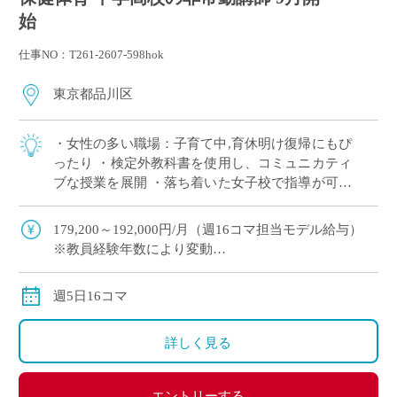
始
仕事NO：T261-2607-598hok
東京都品川区
・女性の多い職場：子育て中,育休明け復帰にもぴ
ったり ・検定外教科書を使用し、コミュニカティ
ブな授業を展開 ・落ち着いた女子校で指導が可能
♪ 週5日16コマ・駅チカで通勤ラクラク 1つの学校
でしっかりと勤務したい方に！
179,200～192,000円/月（週16コマ担当モデル給与）
※教員経験年数により変動
※交通費実費全額支給
週5日16コマ
詳しく見る
エントリーする