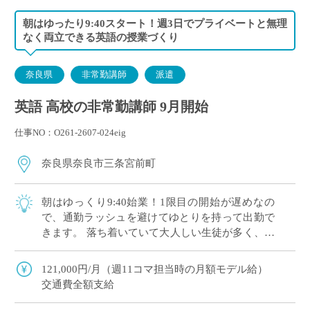
朝はゆったり9:40スタート！週3日でプライベートと無理
なく両立できる英語の授業づくり
奈良県
非常勤講師
派遣
英語 高校の非常勤講師 9月開始
仕事NO：O261-2607-024eig
奈良県奈良市三条宮前町
朝はゆっくり9:40始業！1限目の開始が遅めなの
で、通勤ラッシュを避けてゆとりを持って出勤で
きます。 落ち着いていて大人しい生徒が多く、和
やかな雰囲気の中で安心して授業を進められる環
境です。 学力を伸ばすことだけにとらわ […]
121,000円/月（週11コマ担当時の月額モデル給）
交通費全額支給