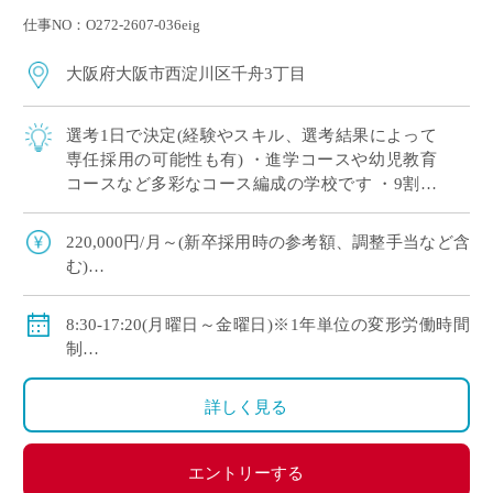
仕事NO：O272-2607-036eig
大阪府大阪市西淀川区千舟3丁目
選考1日で決定(経験やスキル、選考結果によって
専任採用の可能性も有) ・進学コースや幼児教育
コースなど多彩なコース編成の学校です ・9割以
上の生徒が大学や短大、専門学校に進学していま
す ・新卒や社会人からのキャリアチェン […]
220,000円/月～(新卒採用時の参考額、調整手当など含
む)
◇手当：各種有
◇賞与：有
8:30-17:20(月曜日～金曜日)※1年単位の変形労働時間
◇保険：私学共済、雇用保険、労災保険
制
◇休日：年間120日程度
・土曜日、日曜日、祝日、その他学校スケジュールに
詳しく見る
よる
エントリーする