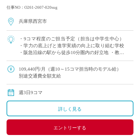
仕事NO：O261-2607-020sug
兵庫県西宮市
・9コマ程度のご担当予定（担当は中学生中心）
・学力の底上げと進学実績の向上に取り組む学校
・阪急沿線の駅から徒歩10分圏内の好立地 ・教員
未経験でもご応募可能でございますので、気にな
る方はエントリーください。
109,440円/月（週10～15コマ担当時のモデル給）
別途交通費全額支給
週3日9コマ
詳しく見る
エントリーする