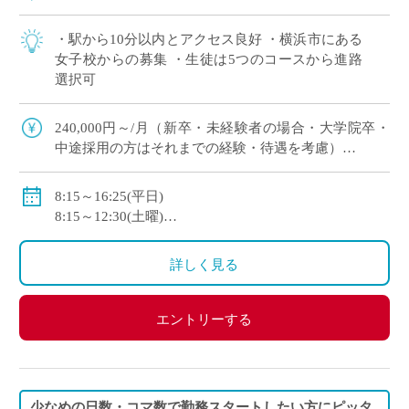
・駅から10分以内とアクセス良好 ・横浜市にある
女子校からの募集 ・生徒は5つのコースから進路
選択可
240,000円～/月（新卒・未経験者の場合・大学院卒・
中途採用の方はそれまでの経験・待遇を考慮）
交通費支給
諸手当あり
8:15～16:25(平日)
賞与あり(年3回・2.5ヶ月分)
8:15～12:30(土曜)
社会保険加入
休日：日曜日、国民の祝日、第2,4土曜日
詳しく見る
エントリーする
少なめの日数・コマ数で勤務スタートしたい方にピッタ