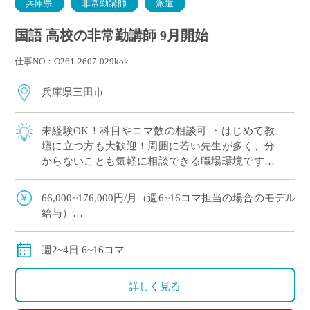
兵庫県
非常勤講師
派遣
国語 高校の非常勤講師 9月開始
仕事NO：O261-2607-029kok
兵庫県三田市
未経験OK！科目やコマ数の相談可 ・はじめて教
壇に立つ方も大歓迎！周囲に若い先生が多く、分
からないことも気軽に相談できる職場環境です。
・「高1のみ」「1科目だけ」といった担当の相談
も大歓迎！ご自身の得意やペースに合わせ […]
66,000~176,000円/月（週6~16コマ担当の場合のモデル
給与）
交通費別途全額支給
週2~4日 6~16コマ
詳しく見る