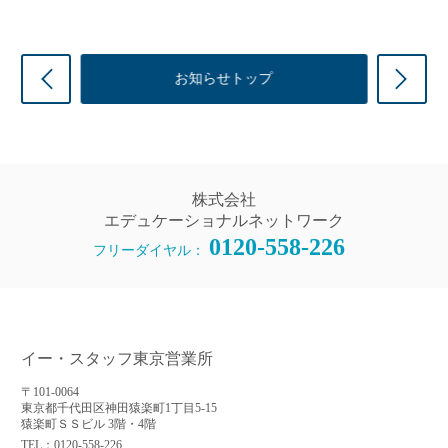
前の記事
次
お知らせトップ
株式会社
エデュケーショナルネットワーク
0120-558-226
フリーダイヤル：
イー・スタッフ東京営業所
〒101-0064
東京都千代田区神田猿楽町1丁目5-15
猿楽町ＳＳビル 3階・4階
TEL：0120-558-226