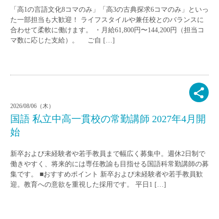
「高1の言語文化8コマのみ」「高3の古典探求6コマのみ」といっ
た一部担当も大歓迎！ ライフスタイルや兼任校とのバランスに
合わせて柔軟に働けます。 ・月給61,800円〜144,200円（担当コ
マ数に応じた支給）。 ご自 […]
2026/08/06（木）
国語 私立中高一貫校の常勤講師 2027年4月開
始
新卒および未経験者や若手教員まで幅広く募集中。週休2日制で
働きやすく、将来的には専任教諭も目指せる国語科常勤講師の募
集です。 ■おすすめポイント 新卒および未経験者や若手教員歓
迎。教育への意欲を重視した採用です。 平日1 […]