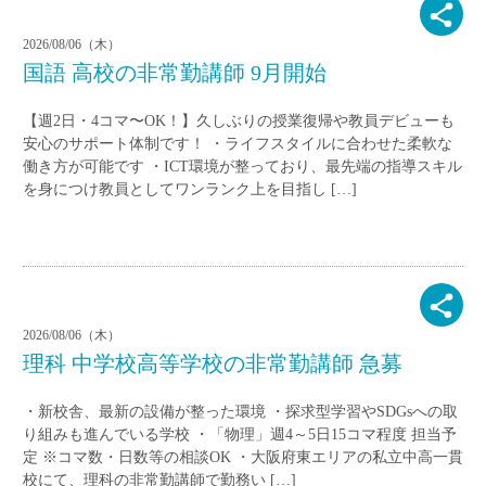
2026/08/06（木）
国語 高校の非常勤講師 9月開始
【週2日・4コマ〜OK！】久しぶりの授業復帰や教員デビューも
安心のサポート体制です！ ・ライフスタイルに合わせた柔軟な
働き方が可能です ・ICT環境が整っており、最先端の指導スキル
を身につけ教員としてワンランク上を目指し […]
2026/08/06（木）
理科 中学校高等学校の非常勤講師 急募
・新校舎、最新の設備が整った環境 ・探求型学習やSDGsへの取
り組みも進んでいる学校 ・「物理」週4～5日15コマ程度 担当予
定 ※コマ数・日数等の相談OK ・大阪府東エリアの私立中高一貫
校にて、理科の非常勤講師で勤務い […]