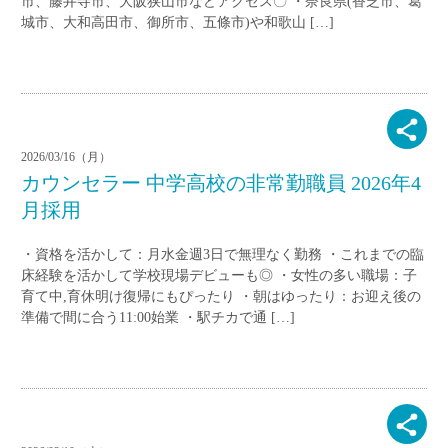
市、藤井寺市、大阪狭山市などアクセス〇 ・奈良県(香芝市、葛
城市、大和高田市、御所市、五條市)や和歌山 […]
2026/03/16（月）
カウンセラー 中学高校の非常勤職員 2026年4
月採用
・資格を活かして：月水金週3日で無理なく勤務 ・これまでの臨
床経験を活かして学校現場デビューも◎ ・女性の多い職場：子
育て中,育休明け復帰にもぴったり ・朝はゆったり：お迎え後の
準備で間に合う11:00始業 ・駅チカで通 […]