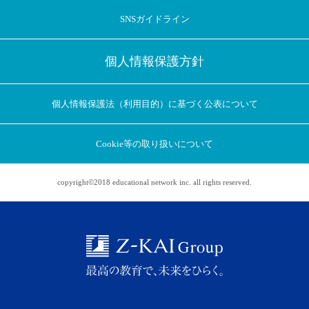
SNSガイドライン
個人情報保護方針
個人情報保護法（利用目的）に基づく公表について
Cookie等の取り扱いについて
copyright©2018 educational network inc. all rights reserved.
アプリに切り替えてみませんか
会員登録なしですぐ使える！
アプリ限定のコラムを配信中！
Web版で続行
アプリに切り替え