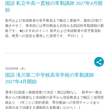
国語 私立中高一貫校の常勤講師 2027年4月開
始
新卒および未経験者や若手教員まで幅広く募集中。週休2日制で
働きやすく、将来的には専任教諭も目指せる国語科常勤講師の募
集です。 ■おすすめポイント 新卒および未経験者や若手教員歓
迎。教育への意欲を重視した採用です。 平日1 […]
2026/08/06（木）
国語 滝川第二中学校高等学校の常勤講師
2027年4月開始
選考1日(面接＋模擬授業)で決定！筆記試験なし ・新卒や一般企
業からの転職者など未経験の若手から現役教員まで幅広く採用実
績あり ・1年ごとに契約更新、専任教諭への登用チャンスあり
全国大会で活躍する運動部を多数擁しながら […]