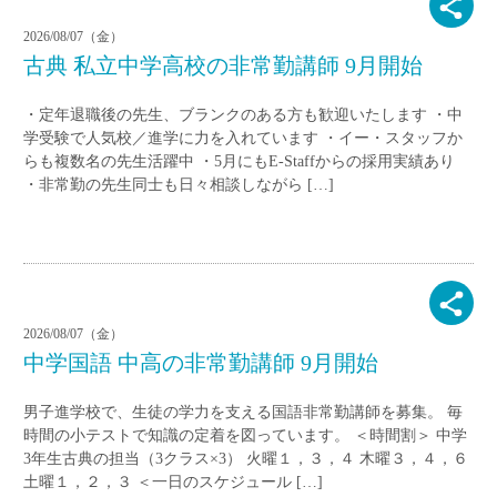
2026/08/07（金）
古典 私立中学高校の非常勤講師 9月開始
・定年退職後の先生、ブランクのある方も歓迎いたします ・中
学受験で人気校／進学に力を入れています ・イー・スタッフか
らも複数名の先生活躍中 ・5月にもE-Staffからの採用実績あり
・非常勤の先生同士も日々相談しながら […]
2026/08/07（金）
中学国語 中高の非常勤講師 9月開始
男子進学校で、生徒の学力を支える国語非常勤講師を募集。 毎
時間の小テストで知識の定着を図っています。 ＜時間割＞ 中学
3年生古典の担当（3クラス×3） 火曜１，３，４ 木曜３，４，６
土曜１，２，３ ＜一日のスケジュール […]