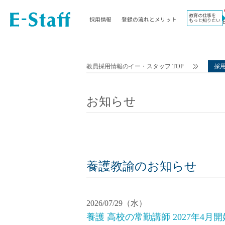
教育の仕事を
採用情報
登録の流れとメリット
もっと知りたい
EWORK TOP
コラム
地域
教科
関東
英語教員
教員採用情報のイー・スタッフ TOP
採
東海
社会教員
近畿
理科教員
お知らせ
九州
数学教員
北海道
国語教員
沖縄県
その他教科教員
東北
学校事務
信越
情報教員
養護教諭のお知らせ
中国
家庭科教員
四国
技術教員
2026/07/29（水）
北陸
養護教諭
養護 高校の常勤講師 2027年4月開
講師（免許不問）