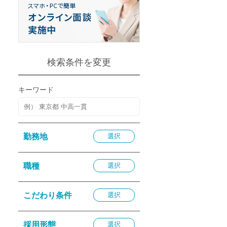
退勤
休
の転職応援
K
検索条件を変更
キーワード
★採用
勤務地
選択
★採用
4月★採用
職種
選択
★採用
急募採用
こだわり条件
選択
公開求人
採用形態
選択