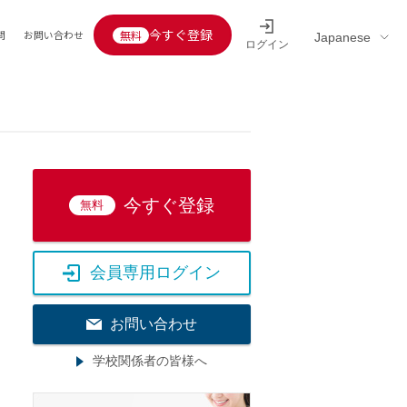
今すぐ登録
問
お問い合わせ
ログイン
Educators’ interview
採用情報一覧
区分
連企業
らの転職者活躍中
定給30万円以上
託
今すぐ登録
無料
用情報
定給25万円以上
定給20万円以上
会員専用ログイン
10分以内
5分以内
お問い合わせ
を活かす
学校関係者の皆様へ
活かす
み