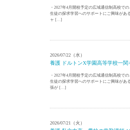
塾・予備校講師
・2027年4月開校予定の広域通信制高校で
オンライン講師
生徒の探求学習へのサポートにご興味がある
幼稚園教諭・保育
ャ […]
日本語教師
添削・校正スタッ
学校支援員
広報・宣伝
2026/07/22（水）
一般事務
養護 ドルトンX学園高等学校一関キ
経理・会計事務
・2027年4月開校予定の広域通信制高校で
総務・人事事務
生徒の探求学習へのサポートにご興味がある
管理・運営
張が […]
営業職
こども支援スタッ
2026/07/21（火）