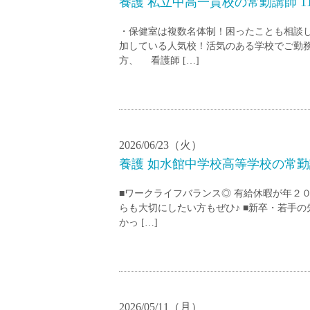
養護 私立中高一貫校の常勤講師 1
・保健室は複数名体制！困ったことも相談
加している人気校！活気のある学校でご勤
方、 看護師 […]
2026/06/23（火）
養護 如水館中学校高等学校の常勤講
■ワークライフバランス◎ 有給休暇が年２０
らも大切にしたい方もぜひ♪ ■新卒・若手
かっ […]
2026/05/11（月）