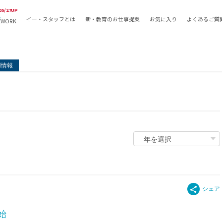
05/27UP
イー・スタッフとは
新・教育のお仕事提案
お気に入り
よくあるご質
EWORK
教員の採用
採用形態
採用
専任教諭
教育関
用情報
常勤講師
教員か
非常勤講師
月額固
常勤職員
業務委
非常勤職員
自社採
アルバイト・パート
月額固
その他
月額固
正社員
駅徒歩
契約社員
駅徒歩
英語力
資格を
始
AMの