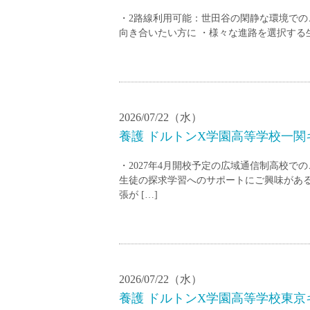
小学校教員
・2路線利用可能：世田谷の閑静な環境での
保健体育教員
向き合いたい方に ・様々な進路を選択する
音楽教員
美術教員
ICT支援員
実習助手
2026/07/22（水）
司書
養護 ドルトンX学園高等学校一関キ
カウンセラー
・2027年4月開校予定の広域通信制高校で
部活動指導員
生徒の探求学習へのサポートにご興味がある
学童スタッフ
張が […]
その他職種
学習支援
チューター
個別指導
2026/07/22（水）
ALT/AET
養護 ドルトンX学園高等学校東京キ