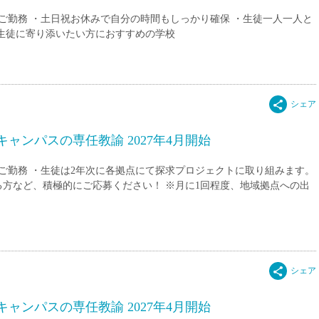
15時
ご勤務 ・土日祝お休みで自分の時間もしっかり確保 ・生徒一人一人と
土日祝
生徒に寄り添いたい方におすすめの学校
初めて
学生O
週6日
週5日
週4日
ャンパスの専任教諭 2027年4月開始
週3日
のご勤務 ・生徒は2年次に各拠点にて探求プロジェクトに取り組みます。
3学期
方など、積極的にご応募ください！ ※月に1回程度、地域拠点への出
1学期
新年度
2学期
即日★
学校名
紹介
ャンパスの専任教諭 2027年4月開始