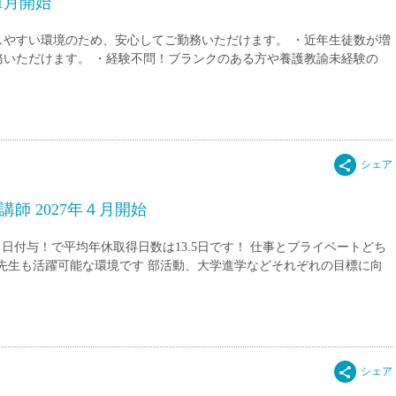
1月開始
直雇用
しやすい環境のため、安心してご勤務いただけます。 ・近年生徒数が増
免許不
務いただけます。 ・経験不問！ブランクのある方や養護教諭未経験の
師 2027年４月開始
日付与！で平均年休取得日数は13.5日です！ 仕事とプライベートどち
の先生も活躍可能な環境です 部活動、大学進学などそれぞれの目標に向