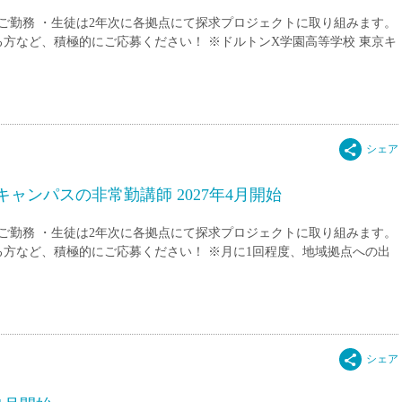
派遣
のご勤務 ・生徒は2年次に各拠点にて探求プロジェクトに取り組みます。
紹介予
方など、積極的にご応募ください！ ※ドルトンX学園高等学校 東京キ
士
未経験
新卒
フ
第二新
Iター
社会人
子育て
ャンパスの非常勤講師 2027年4月開始
ミドル
のご勤務 ・生徒は2年次に各拠点にて探求プロジェクトに取り組みます。
扶養内
方など、積極的にご応募ください！ ※月に1回程度、地域拠点への出
残業少
1日4
フ
週1日
週2日
Wワー
夕方の